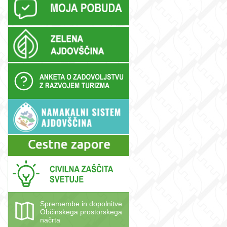
Spremembe in dopolnitve
Občinskega prostorskega
načrta