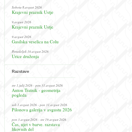
Sobota 8.avgust 2026
Krajevni praznik Ustje
9.avgust 2026
Krajevni praznik Ustje
9.avgust 2026
Gasilska veselica na Colu
Ponedeljek 10.avgust 2026
Urice druženja
Razstave
sre 1.julij 2026 - pon 31.avgust 2026
Anton Tratnik - geometrija
pogleda
sob 1.avgust 2026 - pon 31.avgust 2026
Pilonova galerija v avgustu 2026
pon 3.avgust 2026 - sre 19.avgust 2026
Čas, ujet v barve. razstava
likovnih del