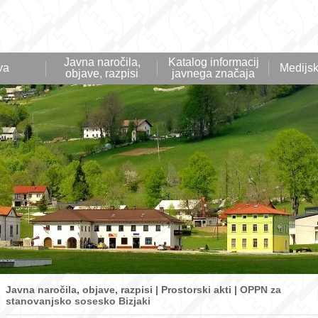
Javna naročila,
Katalog informacij
va
Medijsk
objave, razpisi
javnega značaja
Javna naročila, objave, razpisi | Prostorski akti |
OPPN za
stanovanjsko sosesko Bizjaki