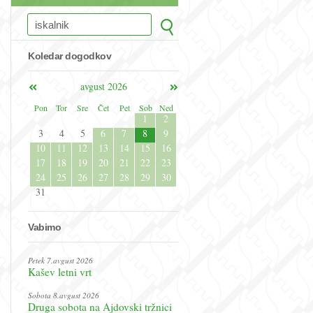
Koledar dogodkov
avgust 2026
Pon
Tor
Sre
Čet
Pet
Sob
Ned
1
2
3
4
5
6
7
8
9
10
11
12
13
14
15
16
17
18
19
20
21
22
23
24
25
26
27
28
29
30
31
Vabimo
Petek 7.avgust 2026
Kašev letni vrt
Sobota 8.avgust 2026
Druga sobota na Ajdovski tržnici