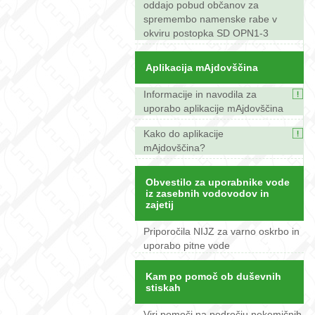
oddajo pobud občanov za
spremembo namenske rabe v
okviru postopka SD OPN1-3
Aplikacija mAjdovščina
Informacije in navodila za
uporabo aplikacije mAjdovščina
Kako do aplikacije
mAjdovščina?
Obvestilo za uporabnike vode
iz zasebnih vodovodov in
zajetij
Priporočila NIJZ za varno oskrbo in
uporabo pitne vode
Kam po pomoč ob duševnih
stiskah
Viri pomoči na področju nekemičnih