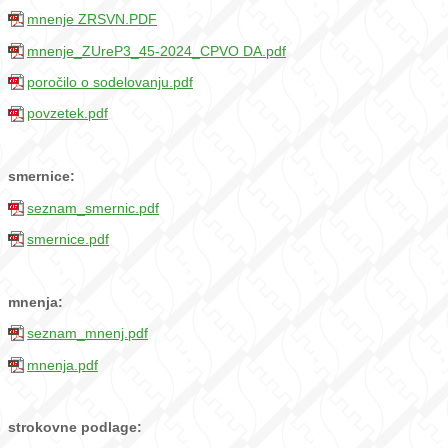
mnenje ZRSVN.PDF
mnenje_ZUreP3_45-2024_CPVO DA.pdf
poročilo o sodelovanju.pdf
povzetek.pdf
smernice:
seznam_smernic.pdf
smernice.pdf
mnenja:
seznam_mnenj.pdf
mnenja.pdf
strokovne podlage: