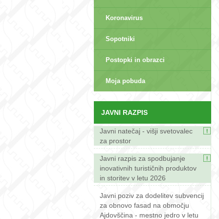
Koronavirus
Sopotniki
Postopki in obrazci
sep>
Moja pobuda
JAVNI RAZPIS
Javni natečaj - višji svetovalec
za prostor
Javni razpis za spodbujanje
inovativnih turističnih produktov
in storitev v letu 2026
Javni poziv za dodelitev subvencij
za obnovo fasad na območju
Ajdovščina - mestno jedro v letu