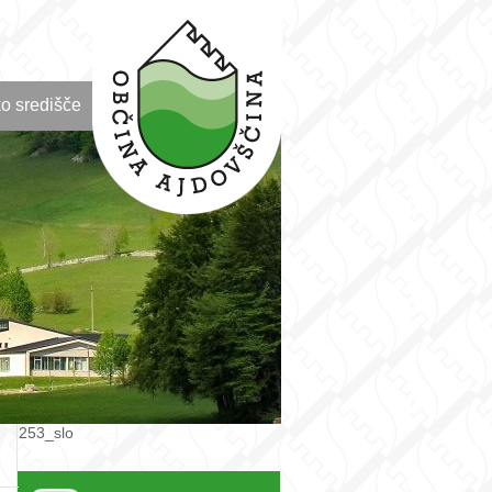
o središče
253_slo