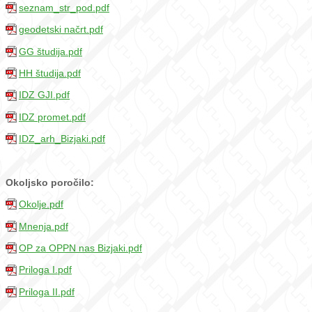
seznam_str_pod.pdf
geodetski načrt.pdf
GG študija.pdf
HH študija.pdf
IDZ GJI.pdf
IDZ promet.pdf
IDZ_arh_Bizjaki.pdf
Okoljsko poročilo:
Okolje.pdf
Mnenja.pdf
OP za OPPN nas Bizjaki.pdf
Priloga I.pdf
Priloga II.pdf