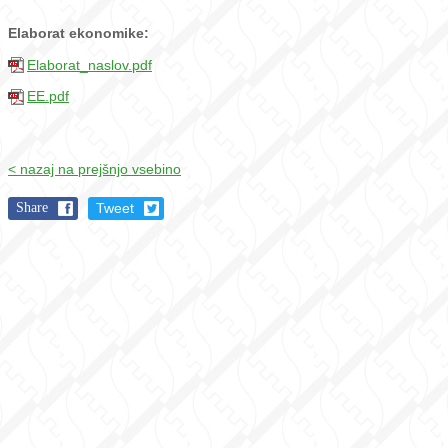
Elaborat ekonomike:
Elaborat_naslov.pdf
EE.pdf
< nazaj na prejšnjo vsebino
Share
Tweet