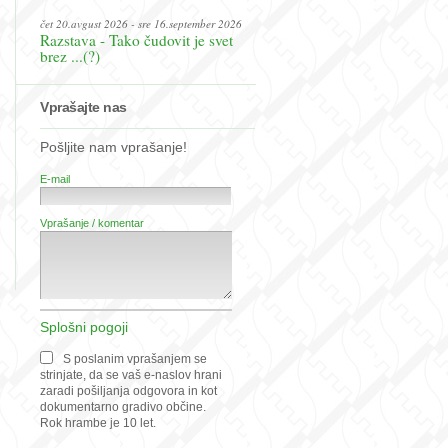
čet 20.avgust 2026 - sre 16.september 2026
Razstava - Tako čudovit je svet
brez ...(?)
Vprašajte nas
Pošljite nam vprašanje!
E-mail
Vprašanje / komentar
Splošni pogoji
S poslanim vprašanjem se
strinjate, da se vaš e-naslov hrani
zaradi pošiljanja odgovora in kot
dokumentarno gradivo občine.
Rok hrambe je 10 let.