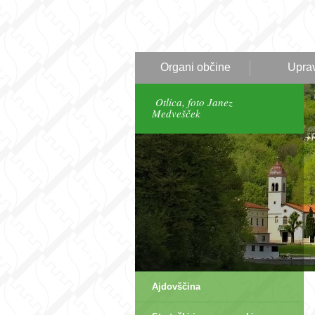
Organi občine
Upra
Otlica, foto Janez
Medvešček
Ajdovščina