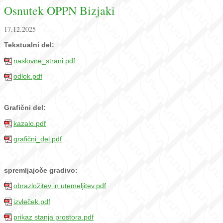
Osnutek OPPN Bizjaki
17.12.2025
Tekstualni del:
naslovne_strani.pdf
odlok.pdf
Grafični del:
kazalo.pdf
grafični_del.pdf
spremljajoče gradivo:
obrazložitev in utemeljitev.pdf
izvleček.pdf
prikaz stanja prostora.pdf