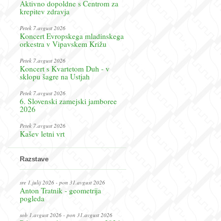
Aktivno dopoldne s Centrom za
krepitev zdravja
Petek 7.avgust 2026
Koncert Evropskega mladinskega
orkestra v Vipavskem Križu
Petek 7.avgust 2026
Koncert s Kvartetom Duh - v
sklopu šagre na Ustjah
Petek 7.avgust 2026
6. Slovenski zamejski jamboree
2026
Petek 7.avgust 2026
Kašev letni vrt
Razstave
sre 1.julij 2026 - pon 31.avgust 2026
Anton Tratnik - geometrija
pogleda
sob 1.avgust 2026 - pon 31.avgust 2026