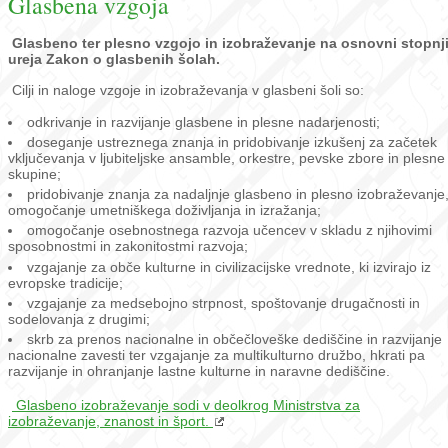
Glasbena vzgoja
Glasbeno ter plesno vzgojo in izobraževanje na osnovni stopnj
ureja Zakon o glasbenih šolah.
Cilji in naloge vzgoje in izobraževanja v glasbeni šoli so:
odkrivanje in razvijanje glasbene in plesne nadarjenosti;
doseganje ustreznega znanja in pridobivanje izkušenj za začetek
vključevanja v ljubiteljske ansamble, orkestre, pevske zbore in plesne
skupine;
pridobivanje znanja za nadaljnje glasbeno in plesno izobraževanje
omogočanje umetniškega doživljanja in izražanja;
omogočanje osebnostnega razvoja učencev v skladu z njihovimi
sposobnostmi in zakonitostmi razvoja;
vzgajanje za obče kulturne in civilizacijske vrednote, ki izvirajo iz
evropske tradicije;
vzgajanje za medsebojno strpnost, spoštovanje drugačnosti in
sodelovanja z drugimi;
skrb za prenos nacionalne in občečloveške dediščine in razvijanje
nacionalne zavesti ter vzgajanje za multikulturno družbo, hkrati pa
razvijanje in ohranjanje lastne kulturne in naravne dediščine.
Glasbeno izobraževanje sodi v deolkrog Ministrstva za
izobraževanje, znanost in šport.