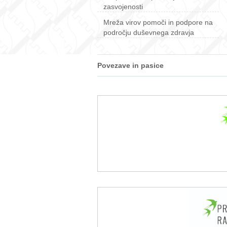
zasvojenosti
Mreža virov pomoči in podpore na
področju duševnega zdravja
Povezave in pasice