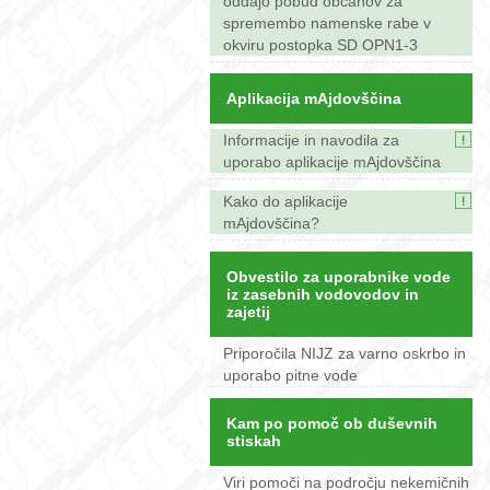
oddajo pobud občanov za
spremembo namenske rabe v
okviru postopka SD OPN1-3
Aplikacija mAjdovščina
Informacije in navodila za
uporabo aplikacije mAjdovščina
Kako do aplikacije
mAjdovščina?
Obvestilo za uporabnike vode
iz zasebnih vodovodov in
zajetij
Priporočila NIJZ za varno oskrbo in
uporabo pitne vode
Kam po pomoč ob duševnih
stiskah
Viri pomoči na področju nekemičnih