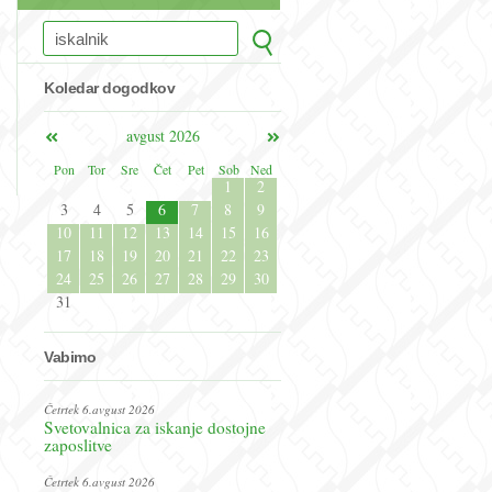
Koledar dogodkov
avgust 2026
Pon
Tor
Sre
Čet
Pet
Sob
Ned
1
2
3
4
5
6
7
8
9
10
11
12
13
14
15
16
17
18
19
20
21
22
23
24
25
26
27
28
29
30
31
Vabimo
Četrtek 6.avgust 2026
Svetovalnica za iskanje dostojne
zaposlitve
Četrtek 6.avgust 2026