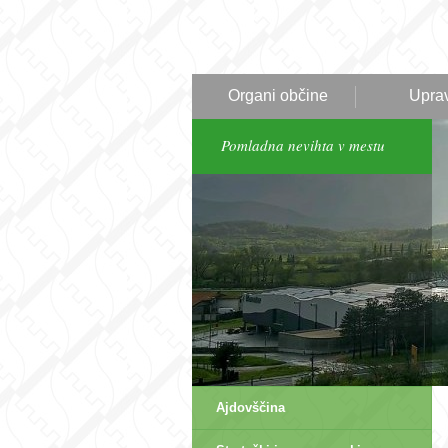
Organi občine
Upra
Pomladna nevihta v mestu
Ajdovščina