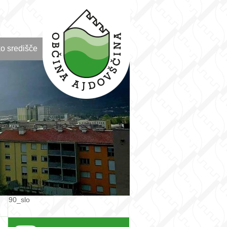
o središče
90_slo