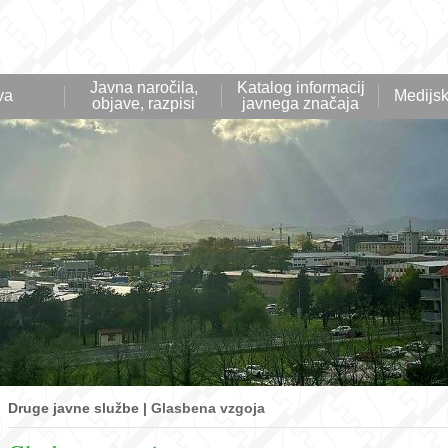
Javna naročila,
Katalog informacij
va
Medijsk
objave, razpisi
javnega značaja
Druge javne službe |
Glasbena vzgoja