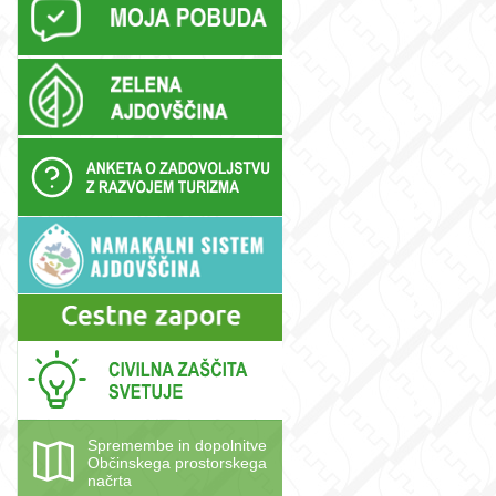
i
,
Spremembe in dopolnitve
Občinskega prostorskega
načrta