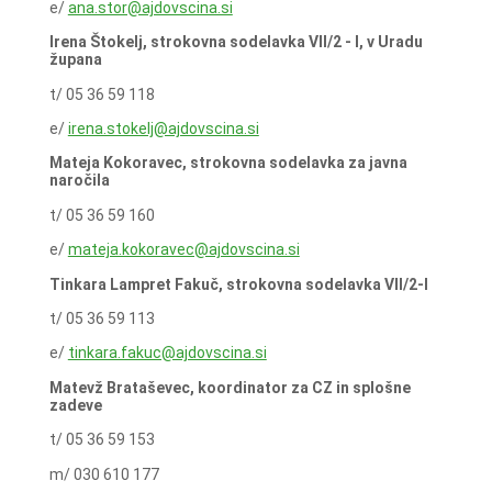
e/
ana.stor@ajdovscina.si
Irena Štokelj, strokovna sodelavka VII/2 - I, v Uradu
župana
t/ 05 36 59 118
e/
irena.stokelj@ajdovscina.si
Mateja Kokoravec, strokovna sodelavka za javna
naročila
t/ 05 36 59 160
e/
mateja.kokoravec@ajdovscina.si
Tinkara Lampret Fakuč, strokovna sodelavka VII/2-I
t/ 05 36 59 113
e/
tinkara.fakuc@ajdovscina.si
Matevž Brataševec, koordinator za CZ in splošne
zadeve
t/ 05 36 59 153
m/ 030 610 177