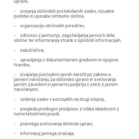
uprave,
- urejanja občinskih protokolarnih zadev, vizualne
podobe in uporabe simbolov občine,
- organizacije občinskih prireditev,
- odnosov z javnostjo, zagotavljanja javnosti dela
občine ter informiranja strank o splošnih informacijah,
- založništva,
- upravljanja z dokumentarnim gradivom in njegove
hrambe,
- izvajanja postopkov javnih naročil po zakonu o
javnem naročanju za občinsko upravo in svetovanja
javnim zavodom in javnemu podjetju v zvezi z javnim
naročanjem,
- vodenja zadev v postopkih na drugi stopnji,
- pregleda predlogov predpisov z vidika skladnosti z
nomotehničnimi pravili,
- pravnega svetovanja občinski upravi,
- informacij javnega značaja,