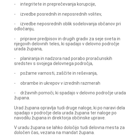
- integritete in preprečevanja korupcije,
- izvedbe posrednih in neposrednih volitev,
- izvedbe neposrednih oblik sodelovanja občanov pri
odločanju,
- priprave predpisov in drugih gradiv za seje sveta in
njegovih delovnih teles, ki spadajo v delovno področje
urada župana,
- planiranja in nadzora nad porabo proračunskih
sredstev s svojega delovnega področja,
- požarne varnosti, zaščite in reševanja,
- obrambe in ukrepov v izrednih razmerah
- državnih pomoči, ki spadajo v delovno področje urada
župana.
Urad župana opravlja tudi druge naloge, ki po naravi dela
spadajo v področje dela urada župana ter naloge po
navodilu župana in direktorja občinske uprave.
V uradu župana se lahko določijo tudi delovna mesta za
določen čas, vezana na mandat župana.