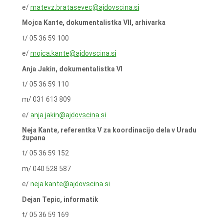
e/
matevz.bratasevec@ajdovscina.si
Mojca Kante, dokumentalistka VII, arhivarka
t/ 05 36 59 100
e/
mojca.kante@ajdovscina.si
Anja Jakin, dokumentalistka VI
t/ 05 36 59 110
m/ 031 613 809
e/
anja.jakin@ajdovscina.si
Neja Kante, referentka V za koordinacijo dela v Uradu
župana
t/ 05 36 59 152
m/ 040 528 587
e/
neja.kante@ajdovscina.si
Dejan Tepic, informatik
t/ 05 36 59 169