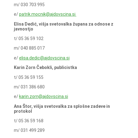
m/ 030 703 995
e/
patrik.mocnik@ajdovscina.si
Elisa Dedić, višja svetovalka župana za odnose z
javnostjo
t/ 05 36 59 102
m/ 040 885 017
e/
elisa.dedic@ajdovscina.si
Karin Zorn Čebokli, publicistka
t/ 05 36 59 155
m/ 031 386 680
e/
karin.zorn@ajdovscina.si
Ana Štor, višja svetovalka za splošne zadeve in
protokol
t/ 05 36 59 168
m/ 031 499 289