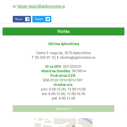
e/
dejan.tepic@ajdovscina.si
Share
Tweet
Vizitka
Občina Ajdovščina
Cesta 5. maja 6a, 5270 Ajdovščina
T 05 365 91 10, E
obcina@ajdovscina.si
ID za DDV:
SI51533251
Matična številka:
5879914
Podračun EZR:
SI56 0120 1010 0014 597
Uradne ure:
pon: 8.00-12.00, 13.00-15.00
sre: 8.00-12.00, 13.00-16.30
pet: 8.00-12.00
Kje smo?