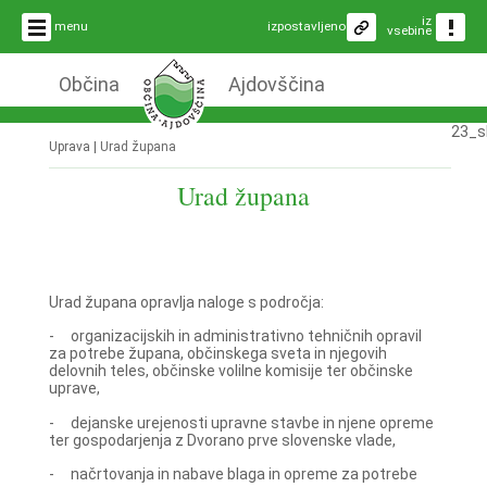
iz
menu
izpostavljeno
vsebine
Občina
Ajdovščina
23_s
Uprava |
Urad župana
Urad župana
Urad župana opravlja naloge s področja:
- organizacijskih in administrativno tehničnih opravil
za potrebe župana, občinskega sveta in njegovih
delovnih teles, občinske volilne komisije ter občinske
uprave,
- dejanske urejenosti upravne stavbe in njene opreme
ter gospodarjenja z Dvorano prve slovenske vlade,
- načrtovanja in nabave blaga in opreme za potrebe