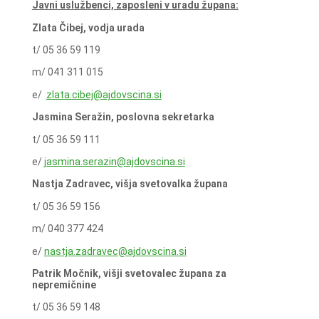
Javni uslužbenci, zaposleni v uradu župana:
Zlata Čibej, vodja urada
t/ 05 36 59 119
m/ 041 311 015
e/
zlata.cibej@ajdovscina.si
Jasmina Seražin, poslovna sekretarka
t/ 05 36 59 111
e/
jasmina.serazin@ajdovscina.si
Nastja Zadravec, višja svetovalka župana
t/ 05 36 59 156
m/ 040 377 424
e/
nastja.zadravec@ajdovscina.si
Patrik Močnik, višji svetovalec župana za
nepremičnine
t/ 05 36 59 148