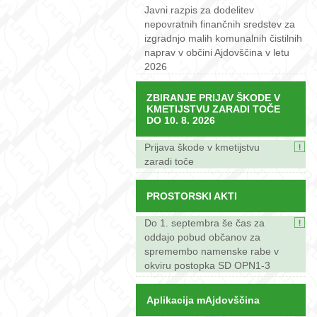
Javni razpis za dodelitev
nepovratnih finančnih sredstev za
izgradnjo malih komunalnih čistilnih
naprav v občini Ajdovščina v letu
2026
ZBIRANJE PRIJAV ŠKODE V
KMETIJSTVU ZARADI TOČE
DO 10. 8. 2026
Prijava škode v kmetijstvu
zaradi toče
PROSTORSKI AKTI
Do 1. septembra še čas za
oddajo pobud občanov za
spremembo namenske rabe v
okviru postopka SD OPN1-3
Aplikacija mAjdovščina