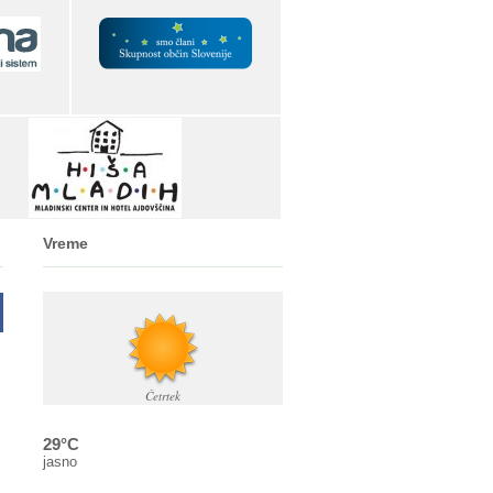
Vreme
Četrtek
29°C
jasno