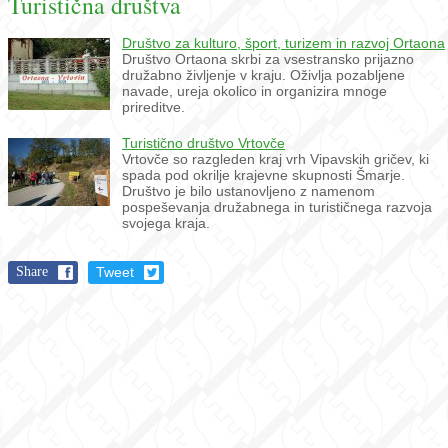
Turistična društva
Društvo za kulturo, šport, turizem in razvoj Ortaona
Društvo Ortaona skrbi za vsestransko prijazno
družabno življenje v kraju. Oživlja pozabljene
navade, ureja okolico in organizira mnoge
prireditve.
Turistično društvo Vrtovče
Vrtovče so razgleden kraj vrh Vipavskih gričev, ki
spada pod okrilje krajevne skupnosti Šmarje.
Društvo je bilo ustanovljeno z namenom
pospeševanja družabnega in turističnega razvoja
svojega kraja.
Share
Tweet