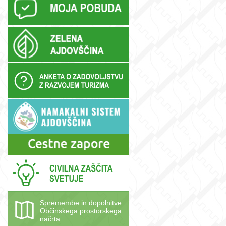
Spremembe in dopolnitve
Občinskega prostorskega
načrta