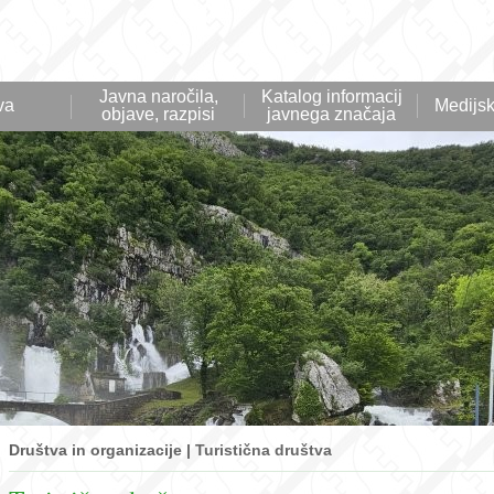
Javna naročila,
Katalog informacij
va
Medijsk
objave, razpisi
javnega značaja
Društva in organizacije |
Turistična društva