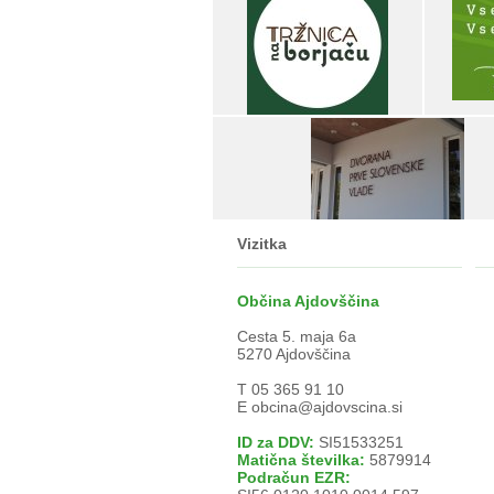
Vizitka
Občina Ajdovščina
Cesta 5. maja 6a
5270 Ajdovščina
T 05 365 91 10
E
obcina@ajdovscina.si
ID za DDV:
SI51533251
Matična številka:
5879914
Podračun EZR: