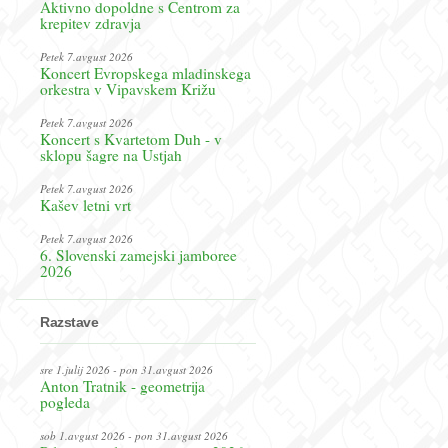
Aktivno dopoldne s Centrom za
krepitev zdravja
Petek 7.avgust 2026
Koncert Evropskega mladinskega
orkestra v Vipavskem Križu
Petek 7.avgust 2026
Koncert s Kvartetom Duh - v
sklopu šagre na Ustjah
Petek 7.avgust 2026
Kašev letni vrt
Petek 7.avgust 2026
6. Slovenski zamejski jamboree
2026
Razstave
sre 1.julij 2026 - pon 31.avgust 2026
Anton Tratnik - geometrija
pogleda
sob 1.avgust 2026 - pon 31.avgust 2026