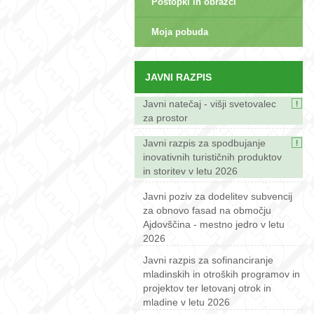
Postopki in obrazci
Moja pobuda
JAVNI RAZPIS
Javni natečaj - višji svetovalec
za prostor
Javni razpis za spodbujanje
inovativnih turističnih produktov
in storitev v letu 2026
Javni poziv za dodelitev subvencij
za obnovo fasad na območju
Ajdovščina - mestno jedro v letu
2026
Javni razpis za sofinanciranje
mladinskih in otroških programov in
projektov ter letovanj otrok in
mladine v letu 2026