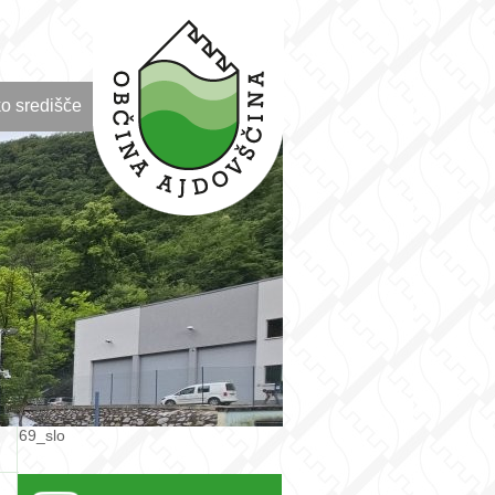
o središče
69_slo