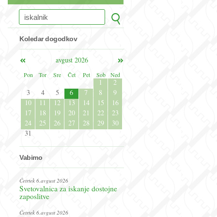
Koledar dogodkov
avgust 2026
Pon
Tor
Sre
Čet
Pet
Sob
Ned
1
2
3
4
5
6
7
8
9
10
11
12
13
14
15
16
17
18
19
20
21
22
23
24
25
26
27
28
29
30
31
Vabimo
Četrtek 6.avgust 2026
Svetovalnica za iskanje dostojne
zaposlitve
Četrtek 6.avgust 2026