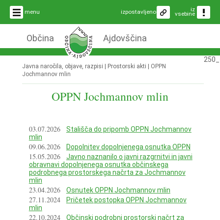
iz
menu
izpostavljeno
vsebine
Občina
Ajdovščina
250_
Javna naročila, objave, razpisi | Prostorski akti |
OPPN
Jochmannov mlin
OPPN Jochmannov mlin
03.07.2026
Stališča do pripomb OPPN Jochmannov
mlin
09.06.2026
Dopolnitev dopolnjenega osnutka OPPN
15.05.2026
Javno naznanilo o javni razgrnitvi in javni
obravnavi dopolnjenega osnutka občinskega
podrobnega prostorskega načrta za Jochmannov
mlin
23.04.2026
Osnutek OPPN Jochmannov mlin
27.11.2024
Pričetek postopka OPPN Jochmannov
mlin
22.10.2024
Občinski podrobni prostorski načrt za