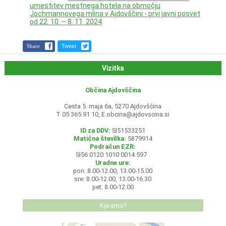
umestitev mestnega hotela na območju
Jochmannovega mlina v Ajdovščini - prvi javni posvet
od 22. 10. – 8. 11. 2024
Share
Tweet
Vizitka
Občina Ajdovščina
Cesta 5. maja 6a, 5270 Ajdovščina
T 05 365 91 10, E
obcina@ajdovscina.si
ID za DDV:
SI51533251
Matična številka:
5879914
Podračun EZR:
SI56 0120 1010 0014 597
Uradne ure:
pon: 8.00-12.00, 13.00-15.00
sre: 8.00-12.00, 13.00-16.30
pet: 8.00-12.00
Kje smo?