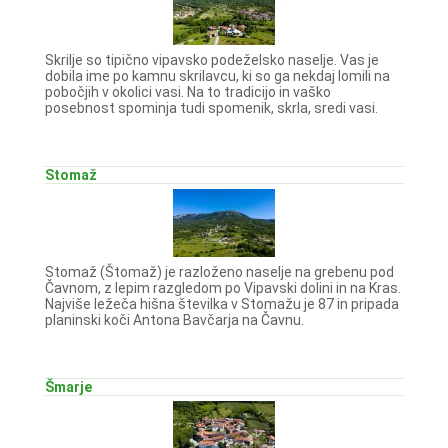
Skrilje so tipično vipavsko podeželsko naselje. Vas je
dobila ime po kamnu skrilavcu, ki so ga nekdaj lomili na
pobočjih v okolici vasi. Na to tradicijo in vaško
posebnost spominja tudi spomenik, skrla, sredi vasi.
Stomaž
Stomaž (Štomaž) je razloženo naselje na grebenu pod
Čavnom, z lepim razgledom po Vipavski dolini in na Kras.
Najviše ležeča hišna številka v Stomažu je 87 in pripada
planinski koči Antona Bavčarja na Čavnu.
Šmarje