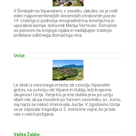
V Šmarjah na Vipavskem, v zaselku Jakulini, se je rodil
eden najpomembnejših slovenskih strokovnih piscev
19. stoletja iz področja vinogradništva, kmetijstva in
uporabne kemije, duhovnik Matija Vertovec. Domačini
so ponosni na svojega rojaka in nadaljujejo tradicijo
pridelave odličnega domačega vina.
Ustje
Le skok iz mestnega vrveža, ob vznožju Vipavskih
gričev, na sotočju rek Vipave in Hublja, leži krajevna
skupnost Ustje. Verjetno je ime dobila prav po ustju
obeh rek, ali pa morebiti po farnem zavetniku, sv. Justu,
saj naj bi se nekoč imenovala Justje. V zgodovino Ustja
se je zapisala tragedija iz 2. svetovne vojne, ko je bila
vas v celoti požgana.
Velike Žablje