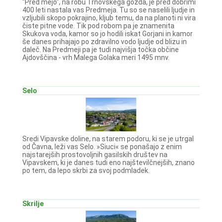
"Pred mejo", na robu Trnovskega gozda, je pred dobrimi
400 leti nastala vas Predmeja. Tu so se naselili ljudje in
vzljubili skopo pokrajino, kljub temu, da na planoti ni vira
čiste pitne vode. Tik pod robom pa je znamenita
Skukova voda, kamor so jo hodili iskat Gorjani in kamor
še danes prihajajo po zdravilno vodo ljudje od blizu in
daleč. Na Predmeji pa je tudi najvišja točka občine
Ajdovščina - vrh Malega Golaka meri 1495 mnv.
Selo
Sredi Vipavske doline, na starem podoru, ki se je utrgal
od Čavna, leži vas Selo. »Siuci« se ponašajo z enim
najstarejših prostovoljnih gasilskih društev na
Vipavskem, ki je danes tudi eno najštevilčnejših, znano
po tem, da lepo skrbi za svoj podmladek.
Skrilje