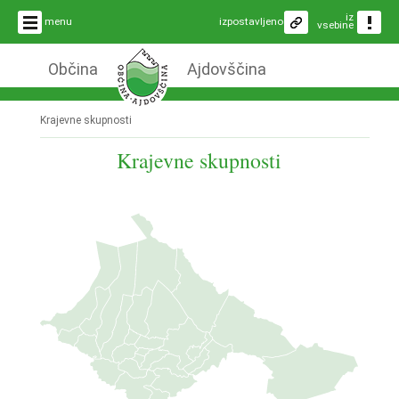
iz
menu
izpostavljeno
vsebine
Občina
Ajdovščina
Krajevne skupnosti
Krajevne skupnosti