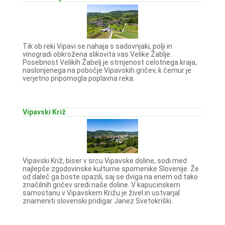
Tik ob reki Vipavi se nahaja s sadovnjaki, polji in
vinogradi obkrožena slikovita vas Velike Žablje.
Posebnost Velikih Žabelj je strnjenost celotnega kraja,
naslonjenega na pobočje Vipavskih gričev, k čemur je
verjetno pripomogla poplavna reka.
Vipavski Križ
Vipavski Križ, biser v srcu Vipavske doline, sodi med
najlepše zgodovinske kulturne spomenike Slovenije. Že
od daleč ga boste opazili, saj se dviga na enem od tako
značilnih gričev sredi naše doline. V kapucinskem
samostanu v Vipavskem Križu je živel in ustvarjal
znameniti slovenski pridigar Janez Svetokriški.