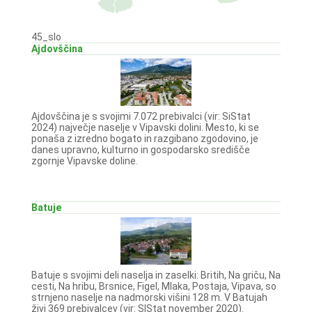
45_slo
Ajdovščina
Ajdovščina je s svojimi 7.072 prebivalci (vir: SiStat
2024) največje naselje v Vipavski dolini. Mesto, ki se
ponaša z izredno bogato in razgibano zgodovino, je
danes upravno, kulturno in gospodarsko središče
zgornje Vipavske doline.
Batuje
Batuje s svojimi deli naselja in zaselki: Britih, Na griču, Na
cesti, Na hribu, Brsnice, Figel, Mlaka, Postaja, Vipava, so
strnjeno naselje na nadmorski višini 128 m. V Batujah
živi 369 prebivalcev (vir: SIStat november 2020) .