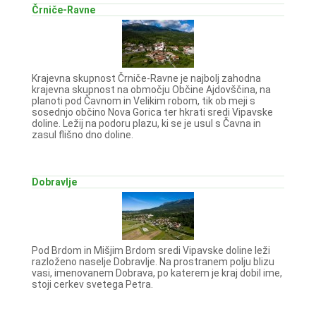
Črniče-Ravne
Krajevna skupnost Črniče-Ravne je najbolj zahodna
krajevna skupnost na območju Občine Ajdovščina, na
planoti pod Čavnom in Velikim robom, tik ob meji s
sosednjo občino Nova Gorica ter hkrati sredi Vipavske
doline. Ležij na podoru plazu, ki se je usul s Čavna in
zasul flišno dno doline.
Dobravlje
Pod Brdom in Mišjim Brdom sredi Vipavske doline leži
razloženo naselje Dobravlje. Na prostranem polju blizu
vasi, imenovanem Dobrava, po katerem je kraj dobil ime,
stoji cerkev svetega Petra.