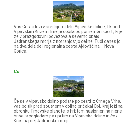
Vas Cesta leži v srednjem delu Vipavske doline, tik pod
Vipavskim Križem. Ime je dobila po pomembni cesti, ki je
že v prazgodovini povezovala severno obalo
Jadranskega morja z notranjostjo celine. Tudi danes jo
na dva dela deli regionalna cesta Ajdovščina – Nova
Gorica.
Col
Če se v Vipavsko dolino podate po cesti iz Črnega Vrha,
vas bo tik pred spustom v dolino pričakal Col. Kraj leži na
obronku Trnovske planote, s hrbtom naslonjen na njene
hribe, s pogledom pa uprtim na Vipavsko dolino in čez
Kras naprej Jadransko morje.