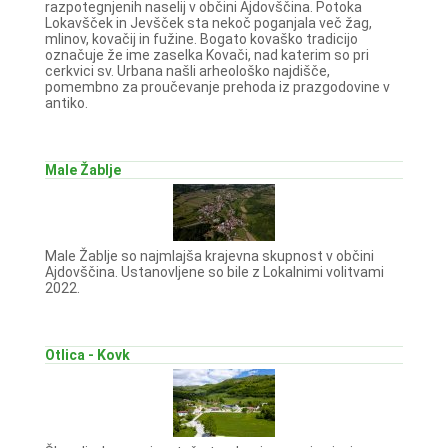
razpotegnjenih naselij v občini Ajdovščina. Potoka
Lokavšček in Jevšček sta nekoč poganjala več žag,
mlinov, kovačij in fužine. Bogato kovaško tradicijo
označuje že ime zaselka Kovači, nad katerim so pri
cerkvici sv. Urbana našli arheološko najdišče,
pomembno za proučevanje prehoda iz prazgodovine v
antiko.
Male Žablje
Male Žablje so najmlajša krajevna skupnost v občini
Ajdovščina. Ustanovljene so bile z Lokalnimi volitvami
2022.
Otlica - Kovk