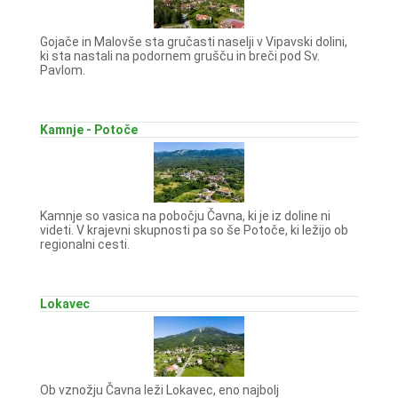
Gojače in Malovše sta gručasti naselji v Vipavski dolini,
ki sta nastali na podornem grušču in breči pod Sv.
Pavlom.
Kamnje - Potoče
Kamnje so vasica na pobočju Čavna, ki je iz doline ni
videti. V krajevni skupnosti pa so še Potoče, ki ležijo ob
regionalni cesti.
Lokavec
Ob vznožju Čavna leži Lokavec, eno najbolj