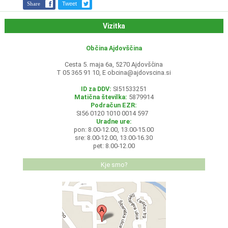
Share
Tweet
Vizitka
Občina Ajdovščina
Cesta 5. maja 6a, 5270 Ajdovščina
T 05 365 91 10, E
obcina@ajdovscina.si
ID za DDV:
SI51533251
Matična številka:
5879914
Podračun EZR:
SI56 0120 1010 0014 597
Uradne ure:
pon: 8.00-12.00, 13.00-15.00
sre: 8.00-12.00, 13.00-16.30
pet: 8.00-12.00
Kje smo?