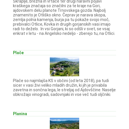
Škraplje, brezna in vrtače ter drugi naravni pojavi
kraškega značaja so značilni za te kraje na Gori,
ajdovskem delu planote Trnovskega gozda. Najbolj
znamenito je Otliško okno. Čeprav je narava skopa,
zemlja polna kamenja, burja pa tu pokaže svojo moč,
prebivalci Otlice, Kovka in drugih gorjanskih vasi imajo
radi to deželo. In vsi Gorjani, ki so odšli v svet, se vsaj
enkrat v letu - na Angelsko nedeljo - zberejo tu, na Otlici.
Plače
Plače so najmlajša KS v občini (od leta 2018), pa tudi
sicer v vasi živi veliko mladih družin, ki jih je privabila
zavetna in sončna lega, le streljaj od Ajdovščine. Naselje
obkrožajo vinogradi, sadovnjaki in vse več tudi oljčniki.
Planina