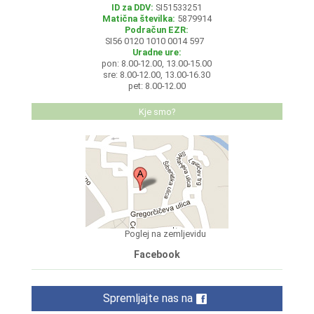
ID za DDV:
SI51533251
Matična številka:
5879914
Podračun EZR:
SI56 0120 1010 0014 597
Uradne ure:
pon: 8.00-12.00, 13.00-15.00
sre: 8.00-12.00, 13.00-16.30
pet: 8.00-12.00
Kje smo?
Poglej na zemljevidu
Facebook
Spremljajte nas na