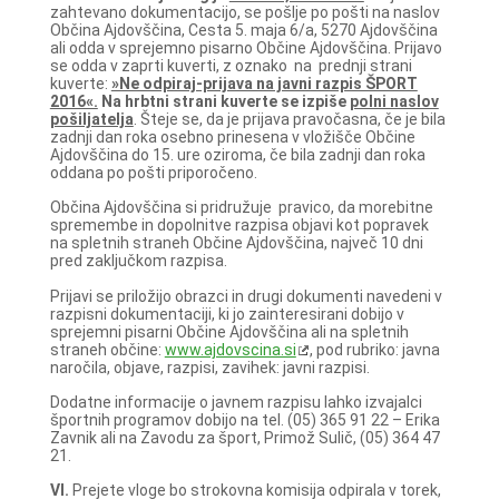
zahtevano dokumentacijo, se pošlje po pošti na naslov
Občina Ajdovščina, Cesta 5. maja 6/a, 5270 Ajdovščina
ali odda v sprejemno pisarno Občine Ajdovščina. Prijavo
se odda v zaprti kuverti, z oznako na prednji strani
kuverte:
»Ne odpiraj-prijava na javni razpis ŠPORT
2016«.
Na hrbtni strani kuverte se izpiše
polni naslov
pošiljatelja
. Šteje se, da je prijava pravočasna, če je bila
zadnji dan roka osebno prinesena v vložišče Občine
Ajdovščina do 15. ure oziroma, če bila zadnji dan roka
oddana po pošti priporočeno.
Občina Ajdovščina si pridružuje pravico, da morebitne
spremembe in dopolnitve razpisa objavi kot popravek
na spletnih straneh Občine Ajdovščina, največ 10 dni
pred zaključkom razpisa.
Prijavi se priložijo obrazci in drugi dokumenti navedeni v
razpisni dokumentaciji, ki jo zainteresirani dobijo v
sprejemni pisarni Občine Ajdovščina ali na spletnih
straneh občine:
www.ajdovscina.si
, pod rubriko: javna
naročila, objave, razpisi, zavihek: javni razpisi.
Dodatne informacije o javnem razpisu lahko izvajalci
športnih programov dobijo na tel. (05) 365 91 22 – Erika
Zavnik ali na Zavodu za šport, Primož Sulič, (05) 364 47
21.
VI.
Prejete vloge bo strokovna komisija odpirala v torek,