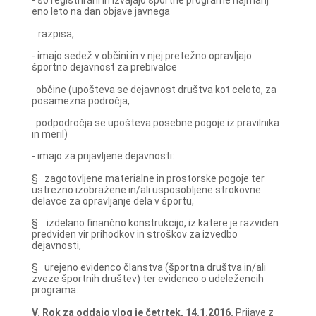
- so registrirani in izvajajo športne programe najmanj
eno leto na dan objave javnega
razpisa,
- imajo sedež v občini in v njej pretežno opravljajo
športno dejavnost za prebivalce
občine (upošteva se dejavnost društva kot celoto, za
posamezna področja,
podpodročja se upošteva posebne pogoje iz pravilnika
in meril)
- imajo za prijavljene dejavnosti:
§ zagotovljene materialne in prostorske pogoje ter
ustrezno izobražene in/ali usposobljene strokovne
delavce za opravljanje dela v športu,
§ izdelano finančno konstrukcijo, iz katere je razviden
predviden vir prihodkov in stroškov za izvedbo
dejavnosti,
§ urejeno evidenco članstva (športna društva in/ali
zveze športnih društev) ter evidenco o udeležencih
programa.
V.
Rok za oddajo vlog je
četrtek, 14.1.2016
.
Prijave z