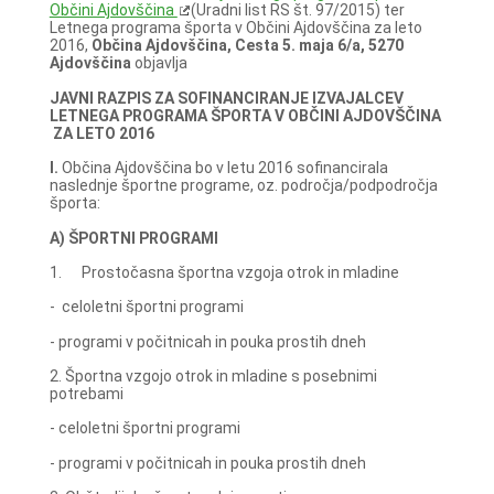
Občini Ajdovščina
(Uradni list RS št. 97/2015) ter
Letnega programa športa v Občini Ajdovščina za leto
2016,
Občina Ajdovščina, Cesta 5. maja 6/a, 5270
Ajdovščina
objavlja
JAVNI RAZPIS
ZA SOFINANCIRANJE IZVAJALCEV
LETNEGA PROGRAMA ŠPORTA V
OBČINI AJDOVŠČINA
ZA LETO 2016
I.
Občina Ajdovščina bo v letu 2016 sofinancirala
naslednje športne programe, oz. področja/podpodročja
športa:
A) ŠPORTNI PROGRAMI
1. Prostočasna športna vzgoja otrok in mladine
- celoletni športni programi
- programi v počitnicah in pouka prostih dneh
2. Športna vzgojo otrok in mladine s posebnimi
potrebami
- celoletni športni programi
- programi v počitnicah in pouka prostih dneh