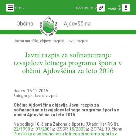
iz
menu
izpostavljeno
vsebine
Občina
Ajdovščina
Javna naročila, objave, razpisi |
Javni razpisi
Javni razpis za sofinanciranje
izvajalcev letnega programa športa v
občini Ajdovščina za leto 2016
datum:
16.12.2015
kategorija:
Javni razpisi
Občina Ajdovščina objavlja Javni razpis za
sofinanciranje izvajalcev letnega programa športa v
občini Ajdovščina za leto 2016.
Na podlagi 10. člena Zakona o športu (Uradni list RS št.
22/1998
,
97/2001
-ZSDP,
15/2003
-ZOPA), 10. člena
Pravilnika o sofinanciranju letnega programa športa v