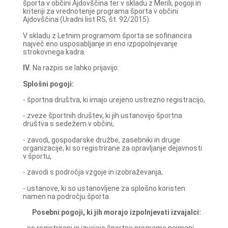
športa v občini Ajdovščina ter v skladu z Merili, pogoji in
kriteriji za vrednotenje programa športa v občini
Ajdovščina (Uradni list RS, št. 92/2015).
V skladu z Letnim programom športa se sofinancira
največ eno usposabljanje in eno izpopolnjevanje
strokovnega kadra.
IV.
Na razpis se lahko prijavijo:
Splošni pogoji:
- športna društva, ki imajo urejeno ustrezno registracijo,
- zveze športnih društev, ki jih ustanovijo športna
društva s sedežem v občini,
- zavodi, gospodarske družbe, zasebniki in druge
organizacije, ki so registrirane za opravljanje dejavnosti
v športu,
- zavodi s področja vzgoje in izobraževanja,
- ustanove, ki so ustanovljene za splošno koristen
namen na področju športa.
Posebni pogoji, ki jih morajo izpolnjevati izvajalci: