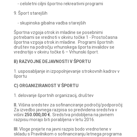
- celoletni ciljni športno rekreativni programi
9. Šport starejših
- skupinska gibalna vadba starejših
Športna vzgoja otrok in mladine se posebnimi
potrebami se vrednoti v okviru točke 1 - Prostočasna
športna vzgoja otrok in mladine. Programi športnih
društev na področju vrhunskega športa invalidov se
vrednotijo v okviru točke 6 – Vrhunski šport.
B) RAZVOJNE DEJAVNOSTI V ŠPORTU
1. usposabljanje in izpopolnjevanje strokovnih kadrov v
športu
C) ORGANIZIRANOST V ŠPORTU
1. delovanje športnih organizacij, društev
II.
Višina sredstev za sofinanciranje področij/podporočij:
Za izvedbo javnega razpisa so predvidena sredstva v
višini
250.000,00 €.
Sredstva pridobljena na javnem
razpisu morajo biti porabljena v letu 2016.
III
. Vloge prejete na javni razpis bodo vrednotene v
skladu s Pravilnikom o sofinanciranju letnega programa