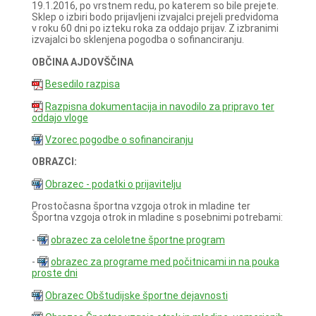
19.1.2016, po vrstnem redu, po katerem so bile prejete.
Sklep o izbiri bodo prijavljeni izvajalci prejeli predvidoma
v roku 60 dni po izteku roka za oddajo prijav. Z izbranimi
izvajalci bo sklenjena pogodba o sofinanciranju.
OBČINA AJDOVŠČINA
Besedilo razpisa
Razpisna dokumentacija in navodilo za pripravo ter
oddajo vloge
Vzorec pogodbe o sofinanciranju
OBRAZCI:
Obrazec - podatki o prijavitelju
Prostočasna športna vzgoja otrok in mladine ter
Športna vzgoja otrok in mladine s posebnimi potrebami:
-
obrazec za celoletne športne program
-
obrazec za programe med počitnicami in na pouka
proste dni
Obrazec Obštudijske športne dejavnosti