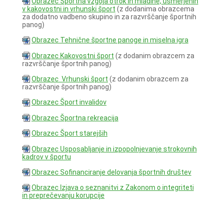
Obrazec Športna vzgoja otrok in mladine, usmerjenih
v kakovostni in vrhunski šport
(z dodanima obrazcema
za dodatno vadbeno skupino in za razvrščanje športnih
panog)
Obrazec Tehnične športne panoge in miselna igra
Obrazec Kakovostni šport
(z dodanim obrazcem za
razvrščanje športnih panog)
Obrazec Vrhunski šport
(z dodanim obrazcem za
razvrščanje športnih panog)
Obrazec Šport invalidov
Obrazec Športna rekreacija
Obrazec Šport starejših
Obrazec Usposabljanje in izpopolnjevanje strokovnih
kadrov v športu
Obrazec Sofinanciranje delovanja športnih društev
Obrazec Izjava o seznanitvi z Zakonom o integriteti
in preprečevanju korupcije