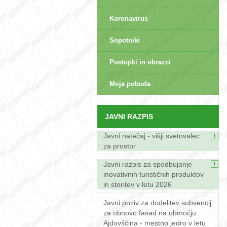
Koronavirus
Sopotniki
Postopki in obrazci
sep>
Moja pobuda
JAVNI RAZPIS
Javni natečaj - višji svetovalec
za prostor
Javni razpis za spodbujanje
inovativnih turističnih produktov
in storitev v letu 2026
Javni poziv za dodelitev subvencij
za obnovo fasad na območju
Ajdovščina - mestno jedro v letu