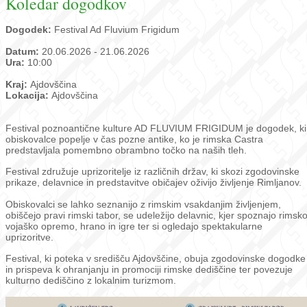
Koledar dogodkov
Dogodek:
Festival Ad Fluvium Frigidum
Datum:
20.06.2026 - 21.06.2026
Ura:
10:00
Kraj:
Ajdovščina
Lokacija:
Ajdovščina
Festival poznoantične kulture AD FLUVIUM FRIGIDUM je dogodek, ki
obiskovalce popelje v čas pozne antike, ko je rimska Castra
predstavljala pomembno obrambno točko na naših tleh.
Festival združuje uprizoritelje iz različnih držav, ki skozi zgodovinske
prikaze, delavnice in predstavitve običajev oživijo življenje Rimljanov.
Obiskovalci se lahko seznanijo z rimskim vsakdanjim življenjem,
obiščejo pravi rimski tabor, se udeležijo delavnic, kjer spoznajo rimsk
vojaško opremo, hrano in igre ter si ogledajo spektakularne
uprizoritve.
Festival, ki poteka v središču Ajdovščine, obuja zgodovinske dogodke
in prispeva k ohranjanju in promociji rimske dediščine ter povezuje
kulturno dediščino z lokalnim turizmom.