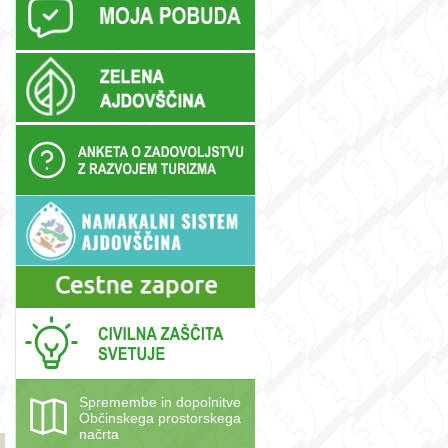
o
Spremembe in dopolnitve
Občinskega prostorskega
načrta