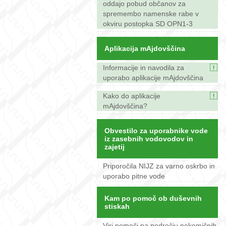
oddajo pobud občanov za
spremembo namenske rabe v
okviru postopka SD OPN1-3
Aplikacija mAjdovščina
Informacije in navodila za
uporabo aplikacije mAjdovščina
Kako do aplikacije
mAjdovščina?
Obvestilo za uporabnike vode
iz zasebnih vodovodov in
zajetij
Priporočila NIJZ za varno oskrbo in
uporabo pitne vode
Kam po pomoč ob duševnih
stiskah
Viri pomoči na področju nekemičnih