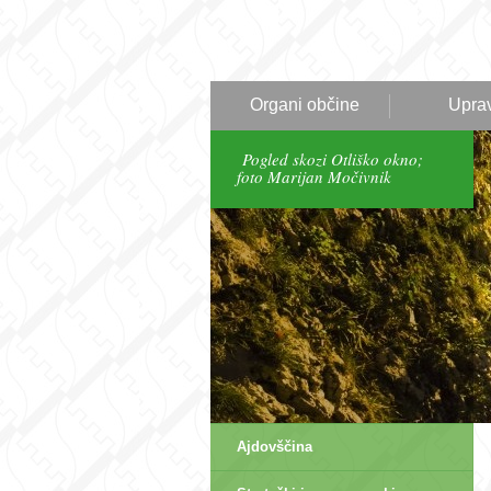
Organi občine
Upra
Pogled skozi Otliško okno;
foto Marijan Močivnik
Ajdovščina