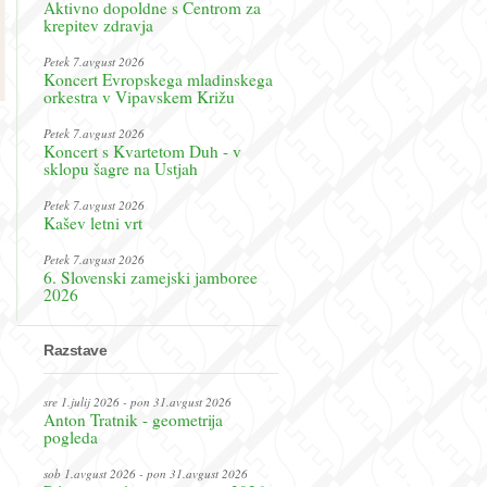
Aktivno dopoldne s Centrom za
krepitev zdravja
Petek 7.avgust 2026
Koncert Evropskega mladinskega
orkestra v Vipavskem Križu
Petek 7.avgust 2026
Koncert s Kvartetom Duh - v
sklopu šagre na Ustjah
Petek 7.avgust 2026
Kašev letni vrt
Petek 7.avgust 2026
6. Slovenski zamejski jamboree
2026
Razstave
sre 1.julij 2026 - pon 31.avgust 2026
Anton Tratnik - geometrija
pogleda
sob 1.avgust 2026 - pon 31.avgust 2026