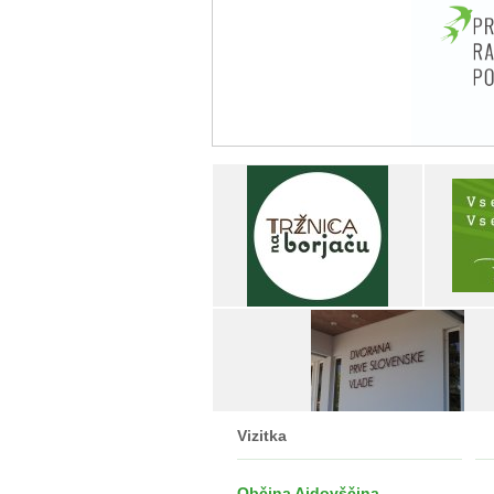
Vizitka
Občina Ajdovščina