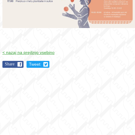
< nazaj na prejšnjo vsebino
Share
Tweet