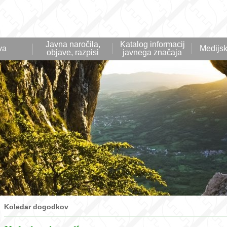
Javna naročila,
Katalog informacij
va
Medijsk
objave, razpisi
javnega značaja
Koledar dogodkov