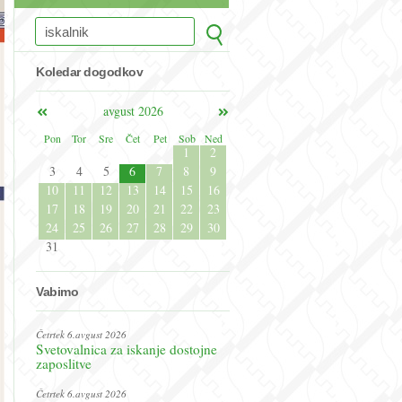
Koledar dogodkov
avgust 2026
Pon
Tor
Sre
Čet
Pet
Sob
Ned
1
2
3
4
5
6
7
8
9
10
11
12
13
14
15
16
17
18
19
20
21
22
23
24
25
26
27
28
29
30
31
Vabimo
Četrtek 6.avgust 2026
Svetovalnica za iskanje dostojne
zaposlitve
Četrtek 6.avgust 2026