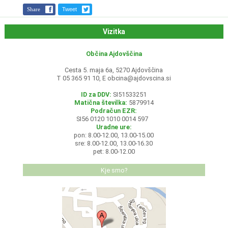
Share
Tweet
Vizitka
Občina Ajdovščina
Cesta 5. maja 6a, 5270 Ajdovščina
T 05 365 91 10, E
obcina@ajdovscina.si
ID za DDV:
SI51533251
Matična številka:
5879914
Podračun EZR:
SI56 0120 1010 0014 597
Uradne ure:
pon: 8.00-12.00, 13.00-15.00
sre: 8.00-12.00, 13.00-16.30
pet: 8.00-12.00
Kje smo?