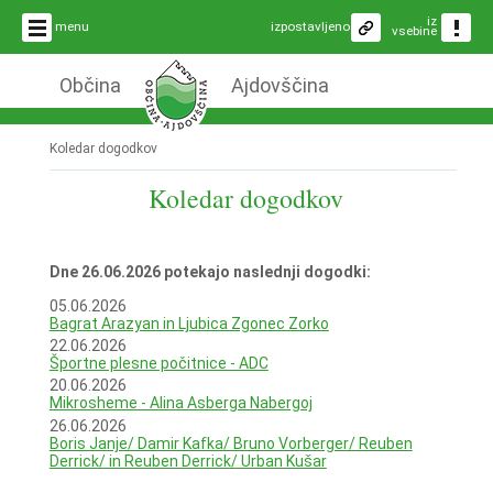
iz
menu
izpostavljeno
vsebine
Občina
Ajdovščina
Koledar dogodkov
Koledar dogodkov
Dne 26.06.2026 potekajo naslednji dogodki:
05.06.2026
Bagrat Arazyan in Ljubica Zgonec Zorko
22.06.2026
Športne plesne počitnice - ADC
20.06.2026
Mikrosheme - Alina Asberga Nabergoj
26.06.2026
Boris Janje/ Damir Kafka/ Bruno Vorberger/ Reuben
Derrick/ in Reuben Derrick/ Urban Kušar