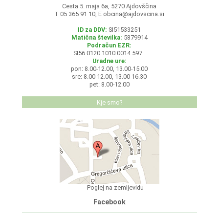
Cesta 5. maja 6a, 5270 Ajdovščina
T 05 365 91 10, E
obcina@ajdovscina.si
ID za DDV:
SI51533251
Matična številka:
5879914
Podračun EZR:
SI56 0120 1010 0014 597
Uradne ure:
pon: 8.00-12.00, 13.00-15.00
sre: 8.00-12.00, 13.00-16.30
pet: 8.00-12.00
Kje smo?
Poglej na zemljevidu
Facebook