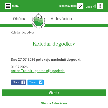
iz
menu
izpostavljeno
vsebine
Občina
Ajdovščina
Koledar dogodkov
Koledar dogodkov
Dne 27.07.2026 potekajo naslednji dogodki:
01.07.2026
Anton Tratnik - geometrija pogleda
Share
Tweet
Vizitka
Občina Ajdovščina