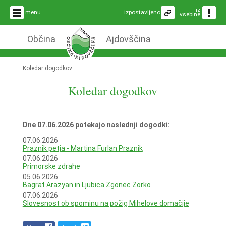
iz
menu
izpostavljeno
vsebine
Občina
Ajdovščina
Koledar dogodkov
Koledar dogodkov
Dne 07.06.2026 potekajo naslednji dogodki:
07.06.2026
Praznik petja - Martina Furlan Praznik
07.06.2026
Primorske zdrahe
05.06.2026
Bagrat Arazyan in Ljubica Zgonec Zorko
07.06.2026
Slovesnost ob spominu na požig Mihelove domačije