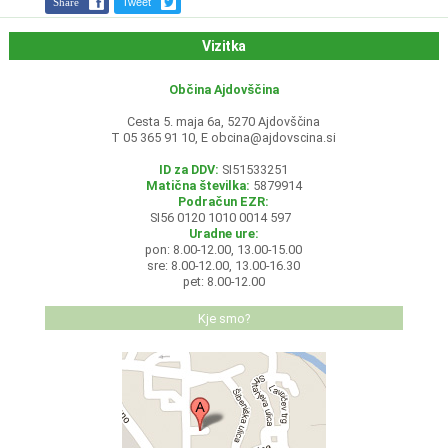
Share
Tweet
Vizitka
Občina Ajdovščina
Cesta 5. maja 6a, 5270 Ajdovščina
T 05 365 91 10, E
obcina@ajdovscina.si
ID za DDV:
SI51533251
Matična številka:
5879914
Podračun EZR:
SI56 0120 1010 0014 597
Uradne ure:
pon: 8.00-12.00, 13.00-15.00
sre: 8.00-12.00, 13.00-16.30
pet: 8.00-12.00
Kje smo?