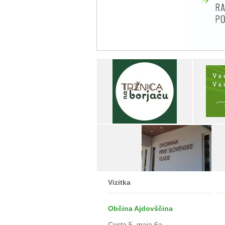
Vizitka
Občina Ajdovščina
Cesta 5. maja 6a