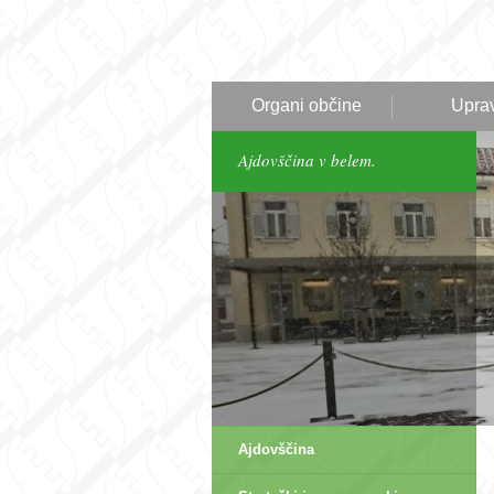
Organi občine
Upra
Ajdovščina v belem.
Ajdovščina