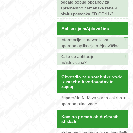
oddajo pobud občanov za
spremembo namenske rabe v
okviru postopka SD OPN1-3
Aplikacija mAjdovščina
Informacije in navodila za
uporabo aplikacije mAjdovščina
Kako do aplikacije
mAjdovščina?
Obvestilo za uporabnike vode
iz zasebnih vodovodov in
zajetij
Priporočila NIJZ za varno oskrbo in
uporabo pitne vode
Kam po pomoč ob duševnih
stiskah
Viri pomoči na področju nekemičnih