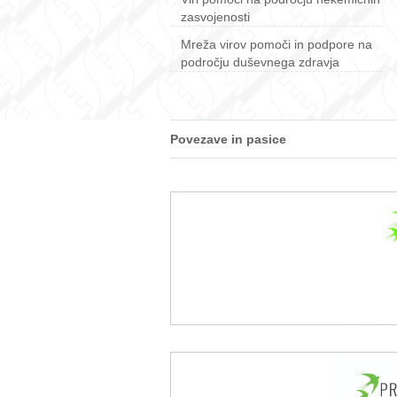
zasvojenosti
Mreža virov pomoči in podpore na
področju duševnega zdravja
Povezave in pasice