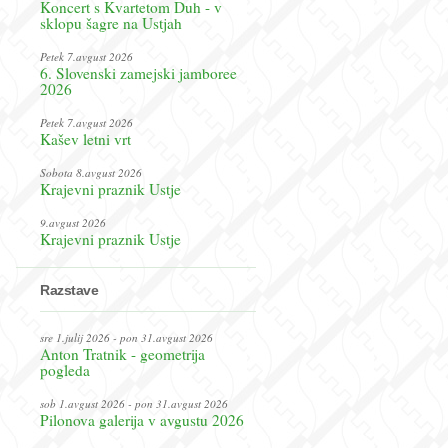
Koncert s Kvartetom Duh - v
sklopu šagre na Ustjah
Petek 7.avgust 2026
6. Slovenski zamejski jamboree
2026
Petek 7.avgust 2026
Kašev letni vrt
Sobota 8.avgust 2026
Krajevni praznik Ustje
9.avgust 2026
Krajevni praznik Ustje
Razstave
sre 1.julij 2026 - pon 31.avgust 2026
Anton Tratnik - geometrija
pogleda
sob 1.avgust 2026 - pon 31.avgust 2026
Pilonova galerija v avgustu 2026