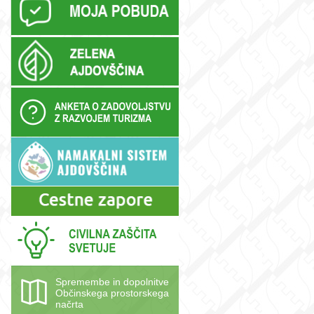
Spremembe in dopolnitve
Občinskega prostorskega
načrta