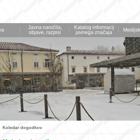
Javna naročila,
Katalog informacij
va
Medijsk
objave, razpisi
javnega značaja
Koledar dogodkov