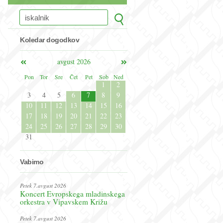
Koledar dogodkov
avgust 2026
Pon
Tor
Sre
Čet
Pet
Sob
Ned
1
2
3
4
5
6
7
8
9
10
11
12
13
14
15
16
17
18
19
20
21
22
23
24
25
26
27
28
29
30
31
Vabimo
Petek 7.avgust 2026
Koncert Evropskega mladinskega
orkestra v Vipavskem Križu
Petek 7.avgust 2026