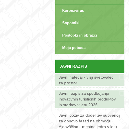
Koronavirus
Sopotniki
Postopki in obrazci
sep>
Moja pobuda
JAVNI RAZPIS
Javni natečaj - višji svetovalec
za prostor
Javni razpis za spodbujanje
inovativnih turističnih produktov
in storitev v letu 2026
Javni poziv za dodelitev subvencij
za obnovo fasad na območju
Ajdovščina - mestno jedro v letu