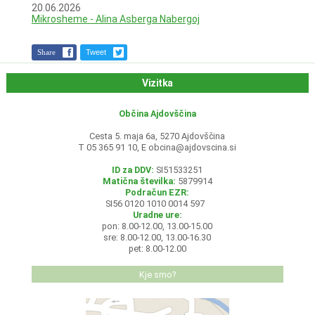
20.06.2026
Mikrosheme - Alina Asberga Nabergoj
Share
Tweet
Vizitka
Občina Ajdovščina
Cesta 5. maja 6a, 5270 Ajdovščina
T 05 365 91 10, E
obcina@ajdovscina.si
ID za DDV:
SI51533251
Matična številka:
5879914
Podračun EZR:
SI56 0120 1010 0014 597
Uradne ure:
pon: 8.00-12.00, 13.00-15.00
sre: 8.00-12.00, 13.00-16.30
pet: 8.00-12.00
Kje smo?