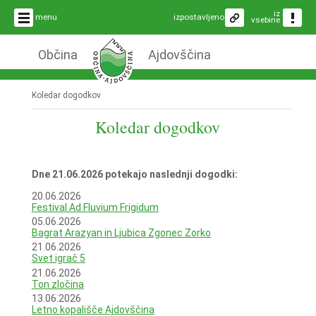
iz
menu
izpostavljeno
vsebine
Občina
Ajdovščina
Koledar dogodkov
Koledar dogodkov
Dne 21.06.2026 potekajo naslednji dogodki:
20.06.2026
Festival Ad Fluvium Frigidum
05.06.2026
Bagrat Arazyan in Ljubica Zgonec Zorko
21.06.2026
Svet igrač 5
21.06.2026
Ton zločina
13.06.2026
Letno kopališče Ajdovščina