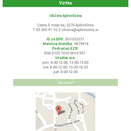
Vizitka
Občina Ajdovščina
Cesta 5. maja 6a, 5270 Ajdovščina
T 05 365 91 10, E
obcina@ajdovscina.si
ID za DDV:
SI51533251
Matična številka:
5879914
Podračun EZR:
SI56 0120 1010 0014 597
Uradne ure:
pon: 8.00-12.00, 13.00-15.00
sre: 8.00-12.00, 13.00-16.30
pet: 8.00-12.00
Kje smo?