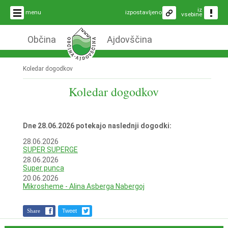
iz
menu
izpostavljeno
vsebine
Občina
Ajdovščina
Koledar dogodkov
Koledar dogodkov
Dne 28.06.2026 potekajo naslednji dogodki:
28.06.2026
SUPER SUPERGE
28.06.2026
Super punca
20.06.2026
Mikrosheme - Alina Asberga Nabergoj
Share
Tweet