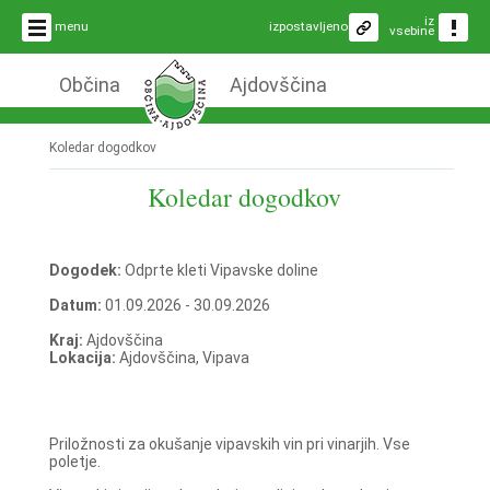
iz
menu
izpostavljeno
vsebine
Občina
Ajdovščina
Koledar dogodkov
Koledar dogodkov
Dogodek:
Odprte kleti Vipavske doline
Datum:
01.09.2026 - 30.09.2026
Kraj:
Ajdovščina
Lokacija:
Ajdovščina, Vipava
Priložnosti za okušanje vipavskih vin pri vinarjih. Vse
poletje.