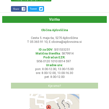
Share
Tweet
Vizitka
Občina Ajdovščina
Cesta 5. maja 6a, 5270 Ajdovščina
T 05 365 91 10, E
obcina@ajdovscina.si
ID za DDV:
SI51533251
Matična številka:
5879914
Podračun EZR:
SI56 0120 1010 0014 597
Uradne ure:
pon: 8.00-12.00, 13.00-15.00
sre: 8.00-12.00, 13.00-16.30
pet: 8.00-12.00
Kje smo?