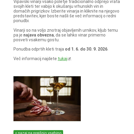
Vipavski vinarji vsako poletje tradicionalno odprejo vrata
svojih kleti ter vabijo k okušanju vrhunskih vin in
domačih prigrizkov. Izberite vinarja in kliknite na njegovo
predstavitev, kjer boste našli še več informacij o redni
ponudbi.
Vinarji so na voljo znotraj objavljenih urnikov, kljub temu
pa je
najava obvezna
, da se lahko vinar primerno
posveti vsakemu gostu.
Ponudba odprtih kleti traja
od 1. 6. do 30. 9. 2026
.
Več informacij najdete
tukaj
.
< nazaj na prejšnjo vsebino