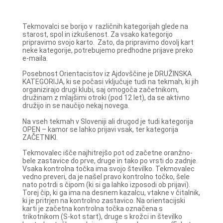
Tekmovalci se borijo v različnih kategorijah glede na
starost, spol in izkušenost. Za vsako kategorijo
pripravimo svojo karto. Zato, da pripravimo dovolj kart
neke kategorije, potrebujemo predhodne prijave preko
e-maila.
Posebnost Orientacistov iz Ajdovščine je DRUŽINSKA
KATEGORIJA, ki se počasi vključuje tudi na tekmah, ki jih
organizirajo drugi klubi, saj omogoča začetnikom,
družinam z mlajšimi otroki (pod 12 let), da se aktivno
družijo in se naučijo nekaj novega.
Na vseh tekmah v Sloveniji ali drugod je tudi kategorija
OPEN – kamor se lahko prijavi vsak, ter kategorija
ZAČETNIKI.
Tekmovalec išče najhitrejšo pot od začetne oranžno-
bele zastavice do prve, druge in tako po vrsti do zadnje.
Vsaka kontrolna točka ima svojo številko. Tekmovalec
vedno preveri, da je našel pravo kontrolno točko, šele
nato potrdi s čipom (ki si ga lahko izposodi ob prijavi).
Torej čip, ki ga ima na desnem kazalcu, vtakne v čitalnik,
ki je pritrjen na kontrolno zastavico. Na orientacijski
karti je začetna kontrolna točka označena s
trikotnikom (S-kot start), druge s krožci in številko