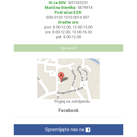
ID za DDV:
SI51533251
Matična številka:
5879914
Podračun EZR:
SI56 0120 1010 0014 597
Uradne ure:
pon: 8.00-12.00, 13.00-15.00
sre: 8.00-12.00, 13.00-16.30
pet: 8.00-12.00
Kje smo?
Poglej na zemljevidu
Facebook
Spremljajte nas na