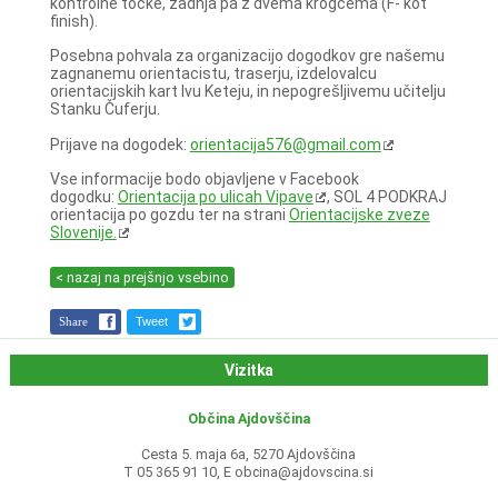
kontrolne točke, zadnja pa z dvema krogcema (F- kot
finish).
Posebna pohvala za organizacijo dogodkov gre našemu
zagnanemu orientacistu, traserju, izdelovalcu
orientacijskih kart Ivu Keteju, in nepogrešljivemu učitelju
Stanku Čuferju.
Prijave na dogodek:
orientacija576@gmail.com
Vse informacije bodo objavljene v Facebook
dogodku:
Orientacija po ulicah Vipave
, SOL 4 PODKRAJ
orientacija po gozdu ter na strani
Orientacijske zveze
Slovenije.
< nazaj na prejšnjo vsebino
Share
Tweet
Vizitka
Občina Ajdovščina
Cesta 5. maja 6a, 5270 Ajdovščina
T 05 365 91 10, E
obcina@ajdovscina.si