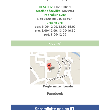
ID za DDV:
SI51533251
Matična številka:
5879914
Podračun EZR:
SI56 0120 1010 0014 597
Uradne ure:
pon: 8.00-12.00, 13.00-15.00
sre: 8.00-12.00, 13.00-16.30
pet: 8.00-12.00
Kje smo?
Poglej na zemljevidu
Facebook
Spremljajte nas na