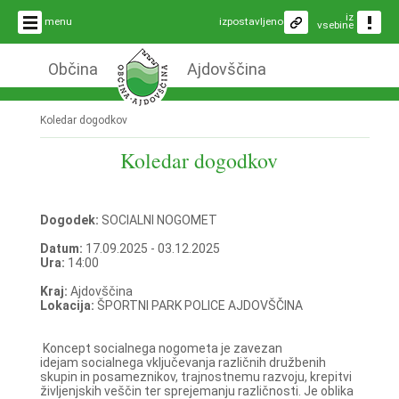
iz
menu
izpostavljeno
vsebine
Občina
Ajdovščina
Koledar dogodkov
Koledar dogodkov
Dogodek:
SOCIALNI NOGOMET
Datum:
17.09.2025 - 03.12.2025
Ura:
14:00
Kraj:
Ajdovščina
Lokacija:
ŠPORTNI PARK POLICE AJDOVŠČINA
Koncept socialnega nogometa je zavezan
idejam socialnega vključevanja različnih družbenih
skupin in posameznikov, trajnostnemu razvoju, krepitvi
življenjskih veščin ter sprejemanju različnosti. Je oblika