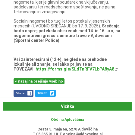
nogometa, kjer je glavni poudarek na vključevanju,
sodelovanju ter medsebojnem spoštovanju, ne pa na
tekmovanju in zmagovanju.
Socialni nogomet bo tudi letos potekal v jesenskih
mesecih (UVODNO SREČANJE bo 17. 9. 2025).
Srečanja
bodo naprej potekala ob sredah med 14. in 16. uro, na
nogometnem igrišču z umetno travo v Ajdovščini
(Športni center Police).
Vsi zainteresirani (12 +), ne glede na prehodne
izkušnje ali znanje, se lahko prijavite na
POVEZAVI:
https://forms.gle/SLdTnRFV7LbPA8yA8
< nazaj na prejšnjo vsebino
Share
Tweet
Vizitka
Občina Ajdovščina
Cesta 5. maja 6a, 5270 Ajdovščina
T 05 365 91 10, E
obcina@ajdovscina.si