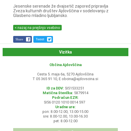
Jesenske serenade že dvajsetič zapored pripravlja
Zveza kulturnih društev Ajdovščina v sodelovanju z
Glasbeno mladino ljubljansko.
< nazaj na prejšnjo vsebino
Share
Tweet
Vizitka
Občina Ajdovščina
Cesta 5. maja 6a, 5270 Ajdovščina
T 05 365 91 10, E
obcina@ajdovscina.si
ID za DDV:
SI51533251
Matična številka:
5879914
Podračun EZR:
SI56 0120 1010 0014 597
Uradne ure:
pon: 8.00-12.00, 13.00-15.00
sre: 8.00-12.00, 13.00-16.30
pet: 8.00-12.00