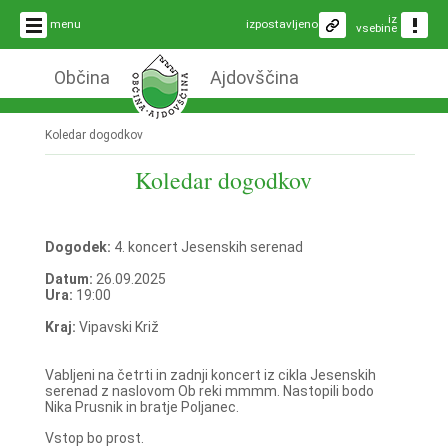
iz
menu
izpostavljeno
vsebine
Občina
Ajdovščina
Koledar dogodkov
Koledar dogodkov
Dogodek:
4. koncert Jesenskih serenad
Datum:
26.09.2025
Ura:
19:00
Kraj:
Vipavski Križ
Vabljeni na četrti in zadnji koncert iz cikla Jesenskih
serenad z naslovom Ob reki mmmm. Nastopili bodo
Nika Prusnik in bratje Poljanec.
Vstop bo prost.