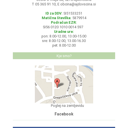
T 05 365 91 10, E
obcina@ajdovscina.si
ID za DDV:
SI51533251
Matična številka:
5879914
Podračun EZR:
SI56 0120 1010 0014 597
Uradne ure:
pon: 8.00-12.00, 13.00-15.00
sre: 8.00-12.00, 13.00-16.30
pet: 8.00-12.00
Kje smo?
Poglej na zemljevidu
Facebook