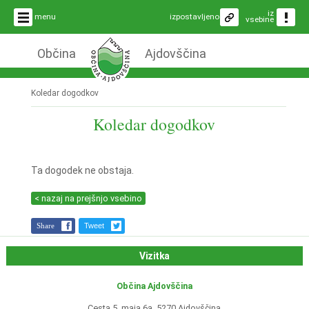
iz
menu
izpostavljeno
vsebine
Občina
Ajdovščina
Koledar dogodkov
Koledar dogodkov
Ta dogodek ne obstaja.
< nazaj na prejšnjo vsebino
Share
Tweet
Vizitka
Občina Ajdovščina
Cesta 5. maja 6a, 5270 Ajdovščina