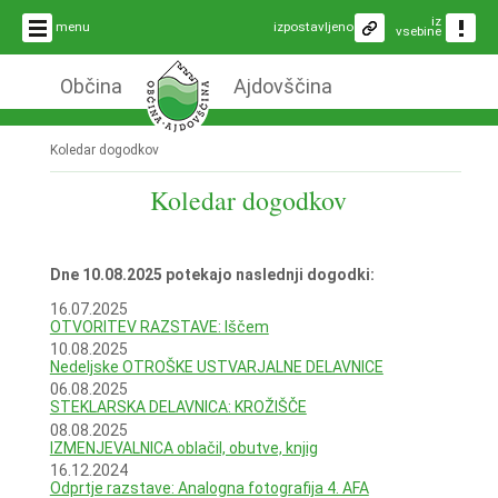
iz
menu
izpostavljeno
vsebine
Občina
Ajdovščina
Koledar dogodkov
Koledar dogodkov
Dne 10.08.2025 potekajo naslednji dogodki:
16.07.2025
OTVORITEV RAZSTAVE: Iščem
10.08.2025
Nedeljske OTROŠKE USTVARJALNE DELAVNICE
06.08.2025
STEKLARSKA DELAVNICA: KROŽIŠČE
08.08.2025
IZMENJEVALNICA oblačil, obutve, knjig
16.12.2024
Odprtje razstave: Analogna fotografija 4. AFA