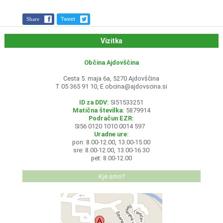
Share
Tweet
Vizitka
Občina Ajdovščina
Cesta 5. maja 6a, 5270 Ajdovščina
T 05 365 91 10, E
obcina@ajdovscina.si
ID za DDV:
SI51533251
Matična številka:
5879914
Podračun EZR:
SI56 0120 1010 0014 597
Uradne ure:
pon: 8.00-12.00, 13.00-15.00
sre: 8.00-12.00, 13.00-16.30
pet: 8.00-12.00
Kje smo?