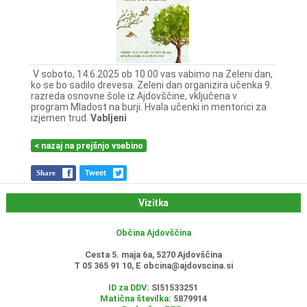
V soboto, 14.6.2025 ob 10.00 vas vabimo na Zeleni dan,
ko se bo sadilo drevesa. Zeleni dan organizira učenka 9.
razreda osnovne šole iz Ajdovščine, vključena v
program Mladost na burji. Hvala učenki in mentorici za
izjemen trud.
Vabljeni
< nazaj na prejšnjo vsebino
Share
Tweet
Vizitka
Občina Ajdovščina
Cesta 5. maja 6a, 5270 Ajdovščina
T 05 365 91 10, E
obcina@ajdovscina.si
ID za DDV:
SI51533251
Matična številka:
5879914