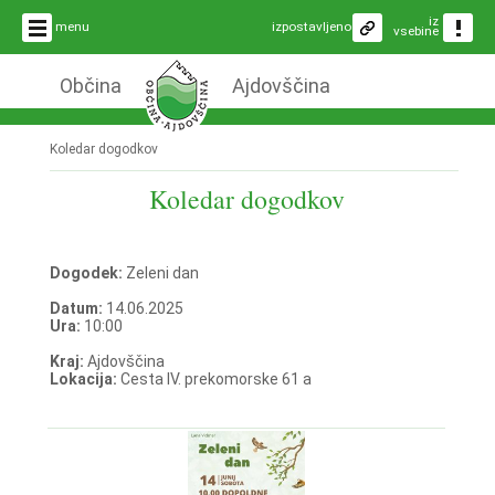
iz
menu
izpostavljeno
vsebine
Občina
Ajdovščina
Koledar dogodkov
Koledar dogodkov
Dogodek:
Zeleni dan
Datum:
14.06.2025
Ura:
10:00
Kraj:
Ajdovščina
Lokacija:
Cesta IV. prekomorske 61 a