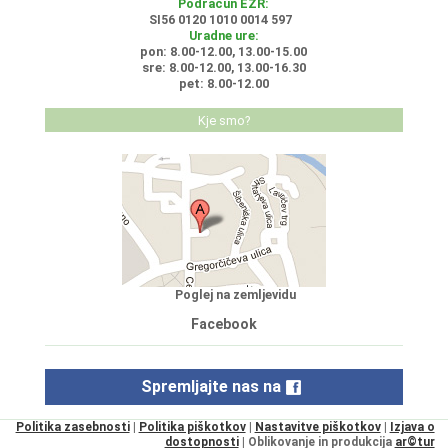
Podračun EZR:
SI56 0120 1010 0014 597
Uradne ure:
pon: 8.00-12.00, 13.00-15.00
sre: 8.00-12.00, 13.00-16.30
pet: 8.00-12.00
Kje smo?
Poglej na zemljevidu
Facebook
Spremljajte nas na
Politika zasebnosti
|
Politika piškotkov
|
Nastavitve piškotkov
|
Izjava o
dostopnosti
| Oblikovanje in produkcija
ar©tur