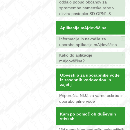
oddajo pobud občanov za
spremembo namenske rabe v
okviru postopka SD OPN1-3
Aplikacija mAjdovščina
Informacije in navodila za
uporabo aplikacije mAjdovščina
Kako do aplikacije
mAjdovščina?
Obvestilo za uporabnike vode
iz zasebnih vodovodov in
zajetij
Priporočila NIJZ za varno oskrbo in
uporabo pitne vode
Kam po pomoč ob duševnih
stiskah
Viri pomoči na področju nekemičnih