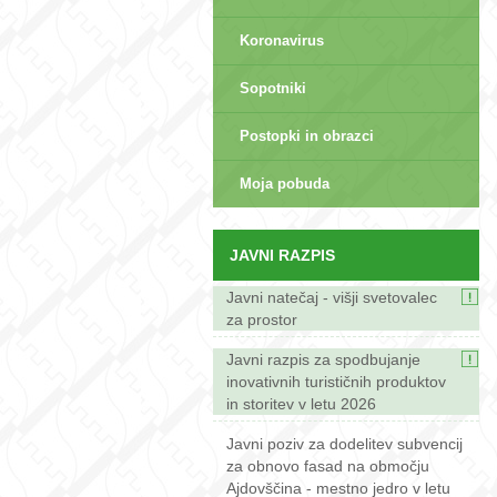
Koronavirus
Sopotniki
Postopki in obrazci
sep>
Moja pobuda
JAVNI RAZPIS
Javni natečaj - višji svetovalec
za prostor
Javni razpis za spodbujanje
inovativnih turističnih produktov
in storitev v letu 2026
Javni poziv za dodelitev subvencij
za obnovo fasad na območju
Ajdovščina - mestno jedro v letu