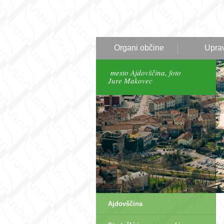
Organi občine
Upra
mesto Ajdovščina, foto
Jure Makovec
Ajdovščina