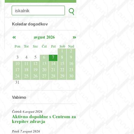
Koledar dogodkov
avgust 2026
Pon
Tor
Sre
Čet
Pet
Sob
Ned
1
2
3
4
5
6
7
8
9
10
11
12
13
14
15
16
17
18
19
20
21
22
23
24
25
26
27
28
29
30
31
Vabimo
Četrtek 6.avgust 2026
Aktivno dopoldne s Centrom za
krepitev zdravja
Petek 7.avgust 2026