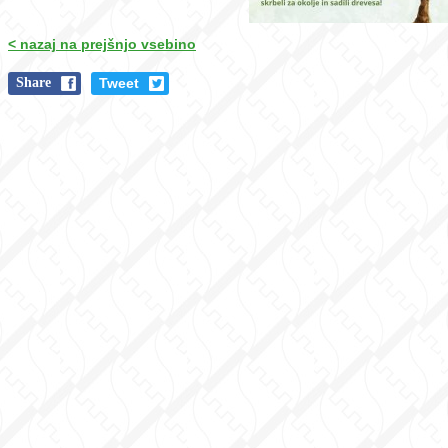
< nazaj na prejšnjo vsebino
Share
Tweet