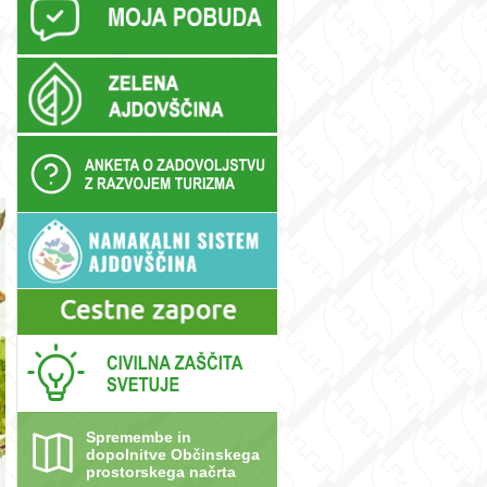
Spremembe in
dopolnitve Občinskega
prostorskega načrta