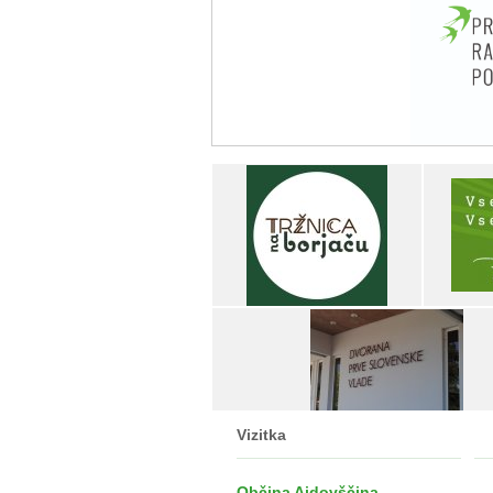
Vizitka
Občina Ajdovščina