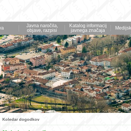
Javna naročila,
Katalog informacij
va
Medijsk
objave, razpisi
javnega značaja
Koledar dogodkov