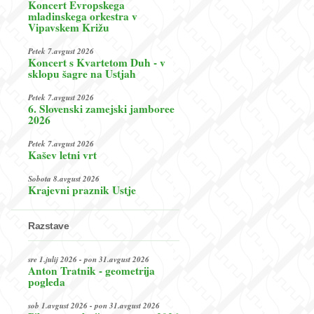
Koncert Evropskega
mladinskega orkestra v
Vipavskem Križu
Petek 7.avgust 2026
Koncert s Kvartetom Duh - v
sklopu šagre na Ustjah
Petek 7.avgust 2026
6. Slovenski zamejski jamboree
2026
Petek 7.avgust 2026
Kašev letni vrt
Sobota 8.avgust 2026
Krajevni praznik Ustje
Razstave
sre 1.julij 2026 - pon 31.avgust 2026
Anton Tratnik - geometrija
pogleda
sob 1.avgust 2026 - pon 31.avgust 2026