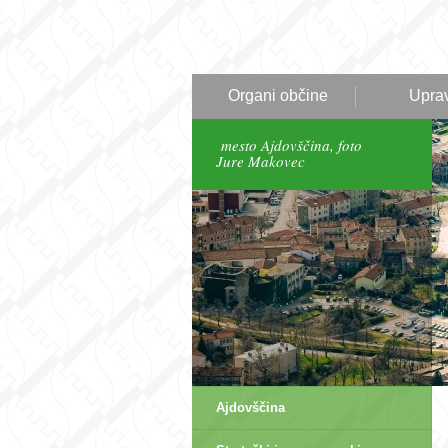
Organi občine
Upra
mesto Ajdovščina, foto
Jure Makovec
Ajdovščina