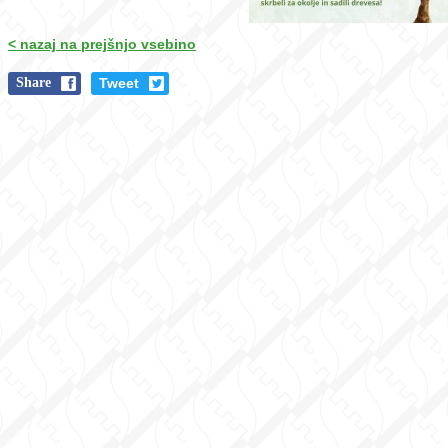
< nazaj na prejšnjo vsebino
Share
Tweet