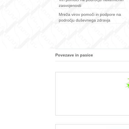
zasvojenosti
Mreža virov pomoči in podpore na
področju duševnega zdravja
Povezave in pasice