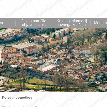
Javna naročila,
Katalog informacij
va
Medijsk
objave, razpisi
javnega značaja
Koledar dogodkov