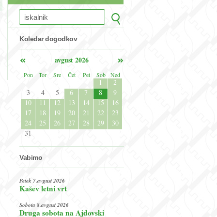
Koledar dogodkov
avgust 2026
Pon
Tor
Sre
Čet
Pet
Sob
Ned
1
2
3
4
5
6
7
8
9
10
11
12
13
14
15
16
17
18
19
20
21
22
23
24
25
26
27
28
29
30
31
Vabimo
Petek 7.avgust 2026
Kašev letni vrt
Sobota 8.avgust 2026
Druga sobota na Ajdovski