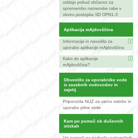
oddajo pobud občanov za
spremembo namenske rabe v
okviru postopka SD OPN1-3
Aplikacija mAjdovščina
Informacije in navodila za
uporabo aplikacije mAjdovščina
Kako do aplikacije
mAjdovščina?
Obvestilo za uporabnike vode
iz zasebnih vodovodov in
zajetij
Priporočila NIJZ za varno oskrbo in
uporabo pitne vode
Kam po pomoč ob duševnih
stiskah
Viri pomoči na področju nekemičnih