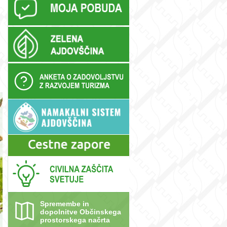
Spremembe in
dopolnitve Občinskega
prostorskega načrta