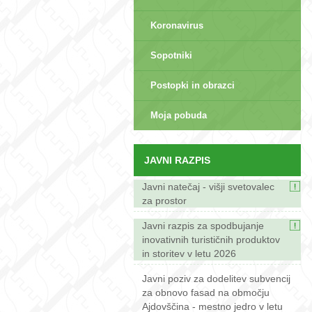
Koronavirus
Sopotniki
Postopki in obrazci
sep>
Moja pobuda
JAVNI RAZPIS
Javni natečaj - višji svetovalec
za prostor
Javni razpis za spodbujanje
inovativnih turističnih produktov
in storitev v letu 2026
Javni poziv za dodelitev subvencij
za obnovo fasad na območju
Ajdovščina - mestno jedro v letu