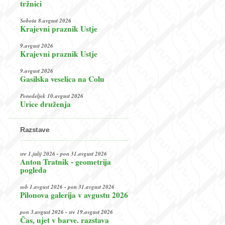
tržnici
Sobota 8.avgust 2026
Krajevni praznik Ustje
9.avgust 2026
Krajevni praznik Ustje
9.avgust 2026
Gasilska veselica na Colu
Ponedeljek 10.avgust 2026
Urice druženja
Razstave
sre 1.julij 2026 - pon 31.avgust 2026
Anton Tratnik - geometrija
pogleda
sob 1.avgust 2026 - pon 31.avgust 2026
Pilonova galerija v avgustu 2026
pon 3.avgust 2026 - sre 19.avgust 2026
Čas, ujet v barve. razstava