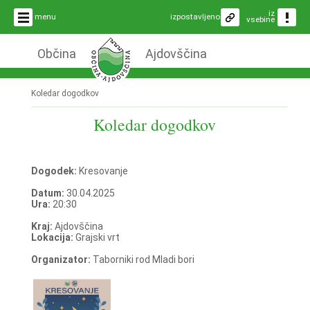
iz
menu
izpostavljeno
vsebine
Občina
Ajdovščina
Koledar dogodkov
Koledar dogodkov
Dogodek:
Kresovanje
Datum:
30.04.2025
Ura:
20:30
Kraj:
Ajdovščina
Lokacija:
Grajski vrt
Organizator:
Taborniki rod Mladi bori