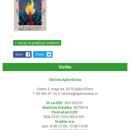
< nazaj na prejšnjo vsebino
Share
Tweet
Vizitka
Občina Ajdovščina
Cesta 5. maja 6a, 5270 Ajdovščina
T 05 365 91 10, E
obcina@ajdovscina.si
ID za DDV:
SI51533251
Matična številka:
5879914
Podračun EZR:
SI56 0120 1010 0014 597
Uradne ure:
pon: 8.00-12.00, 13.00-15.00