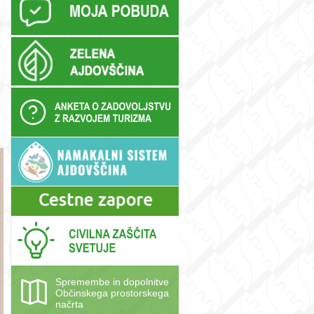
Spremembe in dopolnitve
Občinskega prostorskega
načrta