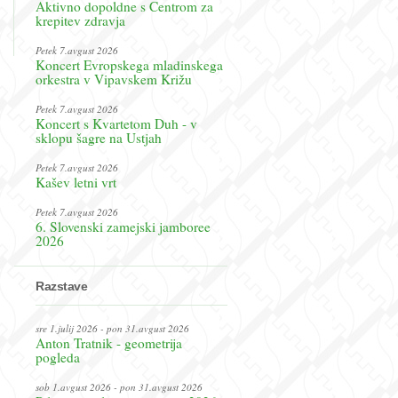
Aktivno dopoldne s Centrom za
krepitev zdravja
Petek 7.avgust 2026
Koncert Evropskega mladinskega
orkestra v Vipavskem Križu
Petek 7.avgust 2026
Koncert s Kvartetom Duh - v
sklopu šagre na Ustjah
Petek 7.avgust 2026
Kašev letni vrt
Petek 7.avgust 2026
6. Slovenski zamejski jamboree
2026
Razstave
sre 1.julij 2026 - pon 31.avgust 2026
Anton Tratnik - geometrija
pogleda
sob 1.avgust 2026 - pon 31.avgust 2026