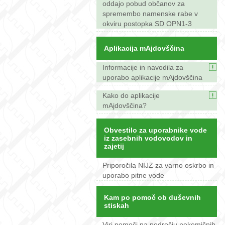
oddajo pobud občanov za
spremembo namenske rabe v
okviru postopka SD OPN1-3
Aplikacija mAjdovščina
Informacije in navodila za
uporabo aplikacije mAjdovščina
Kako do aplikacije
mAjdovščina?
Obvestilo za uporabnike vode
iz zasebnih vodovodov in
zajetij
Priporočila NIJZ za varno oskrbo in
uporabo pitne vode
Kam po pomoč ob duševnih
stiskah
Viri pomoči na področju nekemičnih