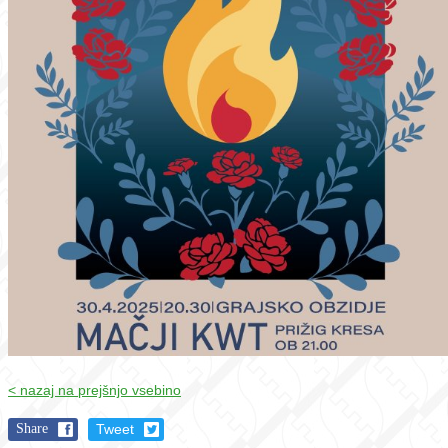
< nazaj na prejšnjo vsebino
Share
Tweet