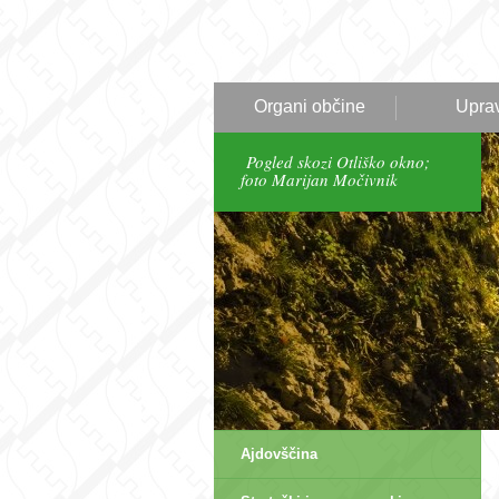
Organi občine
Upra
Pogled skozi Otliško okno;
foto Marijan Močivnik
Ajdovščina