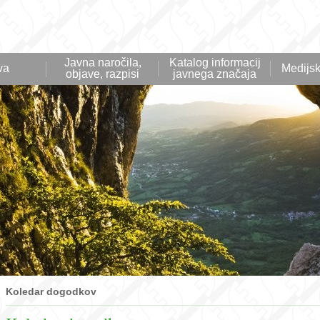
Javna naročila,
Katalog informacij
va
Medijsk
objave, razpisi
javnega značaja
Koledar dogodkov