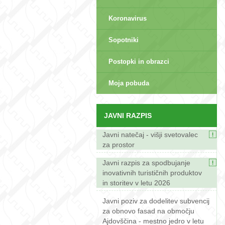
Koronavirus
Sopotniki
Postopki in obrazci
sep>
Moja pobuda
JAVNI RAZPIS
Javni natečaj - višji svetovalec
za prostor
Javni razpis za spodbujanje
inovativnih turističnih produktov
in storitev v letu 2026
Javni poziv za dodelitev subvencij
za obnovo fasad na območju
Ajdovščina - mestno jedro v letu