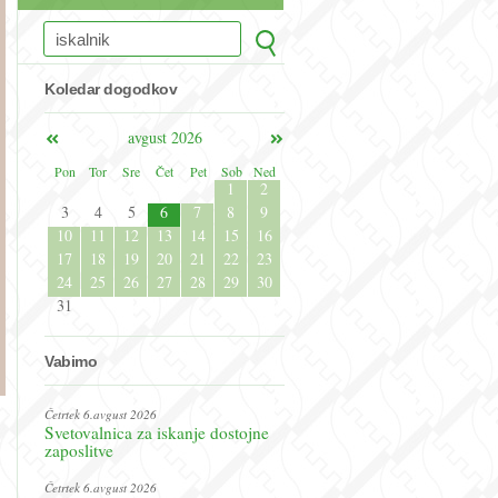
Koledar dogodkov
avgust 2026
Pon
Tor
Sre
Čet
Pet
Sob
Ned
1
2
3
4
5
6
7
8
9
10
11
12
13
14
15
16
17
18
19
20
21
22
23
24
25
26
27
28
29
30
31
Vabimo
Četrtek 6.avgust 2026
Svetovalnica za iskanje dostojne
zaposlitve
Četrtek 6.avgust 2026