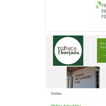
Vizitka
Občina Ajdovščina