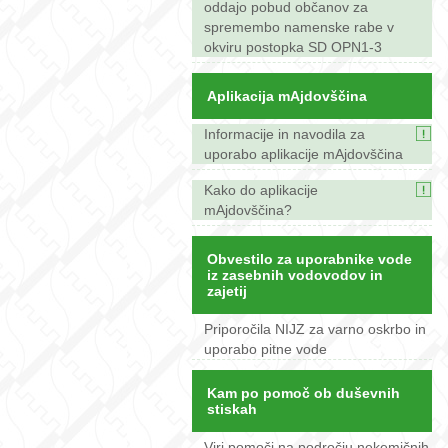
oddajo pobud občanov za
spremembo namenske rabe v
okviru postopka SD OPN1-3
Aplikacija mAjdovščina
Informacije in navodila za
uporabo aplikacije mAjdovščina
Kako do aplikacije
mAjdovščina?
Obvestilo za uporabnike vode
iz zasebnih vodovodov in
zajetij
Priporočila NIJZ za varno oskrbo in
uporabo pitne vode
Kam po pomoč ob duševnih
stiskah
Viri pomoči na področju nekemičnih