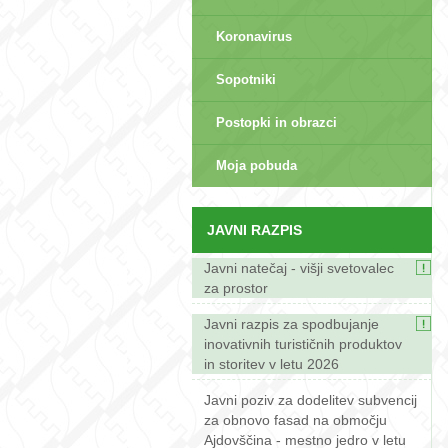
Koronavirus
Sopotniki
Postopki in obrazci
sep>
Moja pobuda
JAVNI RAZPIS
Javni natečaj - višji svetovalec
za prostor
Javni razpis za spodbujanje
inovativnih turističnih produktov
in storitev v letu 2026
Javni poziv za dodelitev subvencij
za obnovo fasad na območju
Ajdovščina - mestno jedro v letu