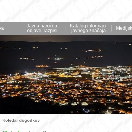
Javna naročila,
Katalog informacij
va
Medijsk
objave, razpisi
javnega značaja
Koledar dogodkov