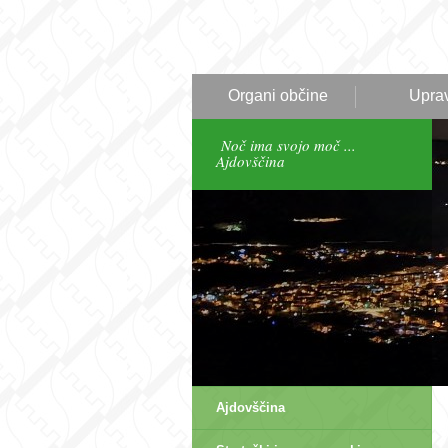
Organi občine
Upra
Noč ima svojo moč ...
Ajdovščina
Ajdovščina