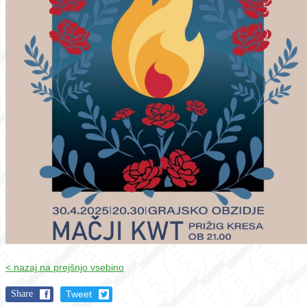
< nazaj na prejšnjo vsebino
Share
Tweet