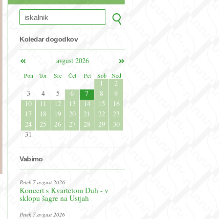
Koledar dogodkov
avgust 2026
Pon
Tor
Sre
Čet
Pet
Sob
Ned
1
2
3
4
5
6
7
8
9
10
11
12
13
14
15
16
17
18
19
20
21
22
23
24
25
26
27
28
29
30
31
Vabimo
Petek 7.avgust 2026
Koncert s Kvartetom Duh - v
sklopu šagre na Ustjah
Petek 7.avgust 2026