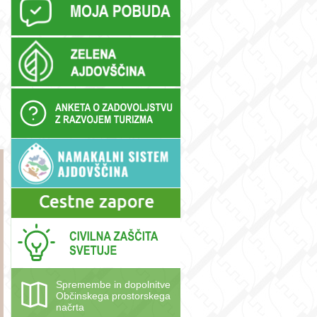
Spremembe in dopolnitve
Občinskega prostorskega
načrta