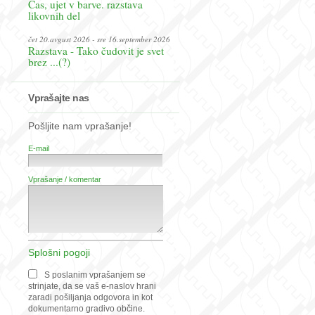
Čas, ujet v barve. razstava
likovnih del
čet 20.avgust 2026 - sre 16.september 2026
Razstava - Tako čudovit je svet
brez ...(?)
Vprašajte nas
Pošljite nam vprašanje!
E-mail
Vprašanje / komentar
Splošni pogoji
S poslanim vprašanjem se
strinjate, da se vaš e-naslov hrani
zaradi pošiljanja odgovora in kot
dokumentarno gradivo občine.