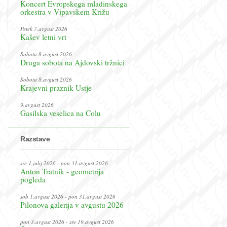
Koncert Evropskega mladinskega
orkestra v Vipavskem Križu
Petek 7.avgust 2026
Kašev letni vrt
Sobota 8.avgust 2026
Druga sobota na Ajdovski tržnici
Sobota 8.avgust 2026
Krajevni praznik Ustje
9.avgust 2026
Gasilska veselica na Colu
Razstave
sre 1.julij 2026 - pon 31.avgust 2026
Anton Tratnik - geometrija
pogleda
sob 1.avgust 2026 - pon 31.avgust 2026
Pilonova galerija v avgustu 2026
pon 3.avgust 2026 - sre 19.avgust 2026