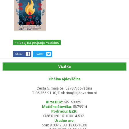
< nazaj na prejšnjo vsebino
Share
Tweet
Vizitka
Občina Ajdovščina
Cesta 5. maja 6a, 5270 Ajdovščina
T 05 365 91 10, E
obcina@ajdovscina.si
ID za DDV:
SI51533251
Matična številka:
5879914
Podračun EZR:
SI56 0120 1010 0014 597
Uradne ure:
pon: 8.00-12.00, 13.00-15.00