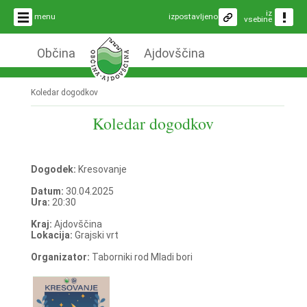
iz
menu
izpostavljeno
vsebine
Občina
Ajdovščina
Koledar dogodkov
Koledar dogodkov
Dogodek:
Kresovanje
Datum:
30.04.2025
Ura:
20:30
Kraj:
Ajdovščina
Lokacija:
Grajski vrt
Organizator:
Taborniki rod Mladi bori