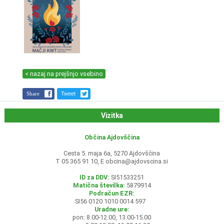
< nazaj na prejšnjo vsebino
Share
Tweet
Vizitka
Občina Ajdovščina
Cesta 5. maja 6a, 5270 Ajdovščina
T 05 365 91 10, E
obcina@ajdovscina.si
ID za DDV:
SI51533251
Matična številka:
5879914
Podračun EZR:
SI56 0120 1010 0014 597
Uradne ure:
pon: 8.00-12.00, 13.00-15.00