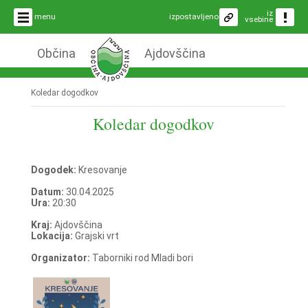
iz
menu
izpostavljeno
vsebine
Občina
Ajdovščina
Koledar dogodkov
Koledar dogodkov
Dogodek:
Kresovanje
Datum:
30.04.2025
Ura:
20:30
Kraj:
Ajdovščina
Lokacija:
Grajski vrt
Organizator:
Taborniki rod Mladi bori