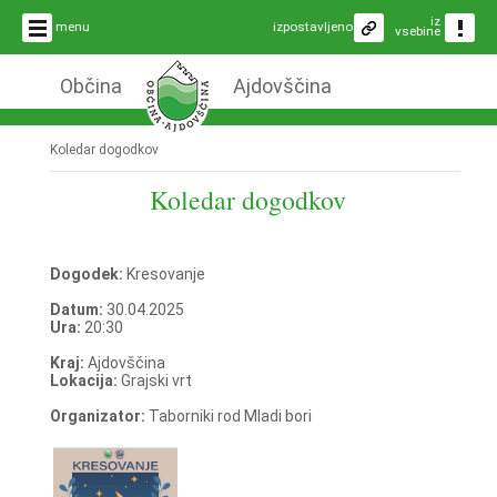
iz
menu
izpostavljeno
vsebine
Občina
Ajdovščina
Koledar dogodkov
Koledar dogodkov
Dogodek:
Kresovanje
Datum:
30.04.2025
Ura:
20:30
Kraj:
Ajdovščina
Lokacija:
Grajski vrt
Organizator:
Taborniki rod Mladi bori