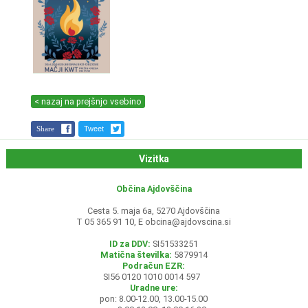
< nazaj na prejšnjo vsebino
Share
Tweet
Vizitka
Občina Ajdovščina
Cesta 5. maja 6a, 5270 Ajdovščina
T 05 365 91 10, E
obcina@ajdovscina.si
ID za DDV:
SI51533251
Matična številka:
5879914
Podračun EZR:
SI56 0120 1010 0014 597
Uradne ure:
pon: 8.00-12.00, 13.00-15.00