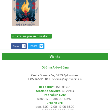
< nazaj na prejšnjo vsebino
Share
Tweet
Vizitka
Občina Ajdovščina
Cesta 5. maja 6a, 5270 Ajdovščina
T 05 365 91 10, E
obcina@ajdovscina.si
ID za DDV:
SI51533251
Matična številka:
5879914
Podračun EZR:
SI56 0120 1010 0014 597
Uradne ure:
pon: 8.00-12.00, 13.00-15.00