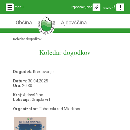
iz
menu
izpostavljeno
vsebine
Občina
Ajdovščina
Koledar dogodkov
Koledar dogodkov
Dogodek:
Kresovanje
Datum:
30.04.2025
Ura:
20:30
Kraj:
Ajdovščina
Lokacija:
Grajski vrt
Organizator:
Taborniki rod Mladi bori