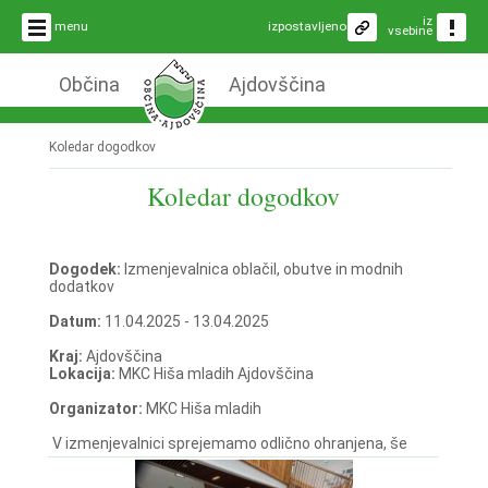
iz
menu
izpostavljeno
vsebine
Občina
Ajdovščina
Koledar dogodkov
Koledar dogodkov
Dogodek:
Izmenjevalnica oblačil, obutve in modnih
dodatkov
Datum:
11.04.2025 - 13.04.2025
Kraj:
Ajdovščina
Lokacija:
MKC Hiša mladih Ajdovščina
Organizator:
MKC Hiša mladih
V izmenjevalnici sprejemamo odlično ohranjena, še