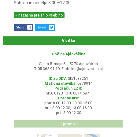
Sobota in nedelja 8.00—12.00
< nazaj na prejšnjo vsebino
Share
Tweet
Vizitka
Občina Ajdovščina
Cesta 5. maja 6a, 5270 Ajdovščina
T 05 365 91 10, E
obcina@ajdovscina.si
ID za DDV:
SI51533251
Matična številka:
5879914
Podračun EZR:
SI56 0120 1010 0014 597
Uradne ure:
pon: 8.00-12.00, 13.00-15.00
sre: 8.00-12.00, 13.00-16.30
pet: 8.00-12.00
Kje smo?