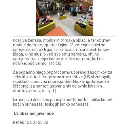
nosljiva ženska, moška in otroška oblačila ter obutev,
modne dodatke, igre ter knjige. V izmenjevalnici ne
sprejemamo raztrganih, umazanih in uničenih kosov
blaga, ki ne služijo več svojemu namenu, niti ne
sprejemamo večjih kosov otroške opreme, kot so
nosilke, počivalniki, stolčki.
Za odpadno blago priporočamo uporabo zabojnikov za
tekstil, kot tudi druge smotrne rešitve (H&M zabojnik,
reciklaža, ponovna uporaba tekstila za npr. krpice za
čiščenje, za namen ustvarjalnih delavnic lokalnih
društev, vrtcev, šol ipd.).
Izmenjava deluje po principu poštenosti - toliko kosov,
kot jih prinesete, toliko jih lahko odnesete.
Urnik izmenjevalnice:
Petek 12.00—20.00