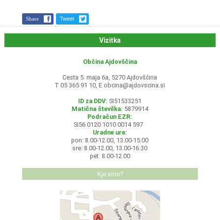
Share
Tweet
Vizitka
Občina Ajdovščina
Cesta 5. maja 6a, 5270 Ajdovščina
T 05 365 91 10, E
obcina@ajdovscina.si
ID za DDV:
SI51533251
Matična številka:
5879914
Podračun EZR:
SI56 0120 1010 0014 597
Uradne ure:
pon: 8.00-12.00, 13.00-15.00
sre: 8.00-12.00, 13.00-16.30
pet: 8.00-12.00
Kje smo?