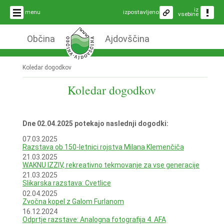
iz
menu
izpostavljeno
vsebine
Občina
Ajdovščina
Koledar dogodkov
Koledar dogodkov
Dne 02.04.2025 potekajo naslednji dogodki:
07.03.2025
Razstava ob 150-letnici rojstva Milana Klemenčiča
21.03.2025
WAKNU IZZIV, rekreativno tekmovanje za vse generacije
21.03.2025
Slikarska razstava: Cvetlice
02.04.2025
Zvočna kopel z Galom Furlanom
16.12.2024
Odprtje razstave: Analogna fotografija 4. AFA