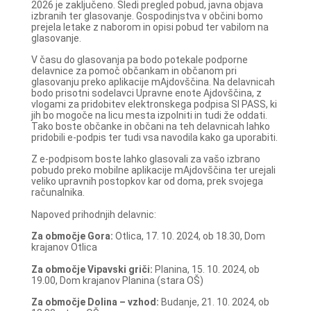
2026 je zaključeno. Sledi pregled pobud, javna objava
izbranih ter glasovanje. Gospodinjstva v občini bomo
prejela letake z naborom in opisi pobud ter vabilom na
glasovanje.
V času do glasovanja pa bodo potekale podporne
delavnice za pomoč občankam in občanom pri
glasovanju preko aplikacije mAjdovščina. Na delavnicah
bodo prisotni sodelavci Upravne enote Ajdovščina, z
vlogami za pridobitev elektronskega podpisa SI PASS, ki
jih bo mogoče na licu mesta izpolniti in tudi že oddati.
Tako boste občanke in občani na teh delavnicah lahko
pridobili e-podpis ter tudi vsa navodila kako ga uporabiti.
Z e-podpisom boste lahko glasovali za vašo izbrano
pobudo preko mobilne aplikacije mAjdovščina ter urejali
veliko upravnih postopkov kar od doma, prek svojega
računalnika.
Napoved prihodnjih delavnic:
Za območje Gora:
Otlica, 17. 10. 2024, ob 18.30, Dom
krajanov Otlica
Za območje Vipavski griči:
Planina, 15. 10. 2024, ob
19.00, Dom krajanov Planina (stara OŠ)
Za območje Dolina – vzhod:
Budanje, 21. 10. 2024, ob