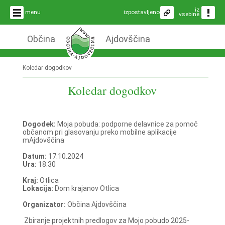
iz
menu
izpostavljeno
vsebine
Občina
Ajdovščina
Koledar dogodkov
Koledar dogodkov
Dogodek:
Moja pobuda: podporne delavnice za pomoč
občanom pri glasovanju preko mobilne aplikacije
mAjdovščina
Datum:
17.10.2024
Ura:
18:30
Kraj:
Otlica
Lokacija:
Dom krajanov Otlica
Organizator:
Občina Ajdovščina
Zbiranje projektnih predlogov za Mojo pobudo 2025-