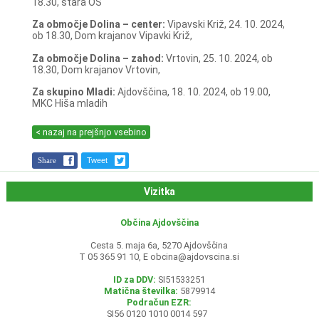
18.30, stara OŠ
Za območje Dolina – center:
Vipavski Križ, 24. 10. 2024,
ob 18.30, Dom krajanov Vipavki Križ,
Za območje Dolina – zahod:
Vrtovin, 25. 10. 2024, ob
18.30, Dom krajanov Vrtovin,
Za skupino Mladi:
Ajdovščina, 18. 10. 2024, ob 19.00,
MKC Hiša mladih
< nazaj na prejšnjo vsebino
Share
Tweet
Vizitka
Občina Ajdovščina
Cesta 5. maja 6a, 5270 Ajdovščina
T 05 365 91 10, E
obcina@ajdovscina.si
ID za DDV:
SI51533251
Matična številka:
5879914
Podračun EZR:
SI56 0120 1010 0014 597