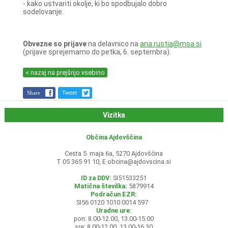
- kako ustvariti okolje, ki bo spodbujalo dobro
sodelovanje.
Obvezne so prijave
na delavnico na
ana.rustja@msa.si
(prijave sprejemamo do petka, 6. septembra).
< nazaj na prejšnjo vsebino
Share
Tweet
Vizitka
Občina Ajdovščina
Cesta 5. maja 6a, 5270 Ajdovščina
T 05 365 91 10, E
obcina@ajdovscina.si
ID za DDV:
SI51533251
Matična številka:
5879914
Podračun EZR:
SI56 0120 1010 0014 597
Uradne ure:
pon: 8.00-12.00, 13.00-15.00
sre: 8.00-12.00, 13.00-16.30