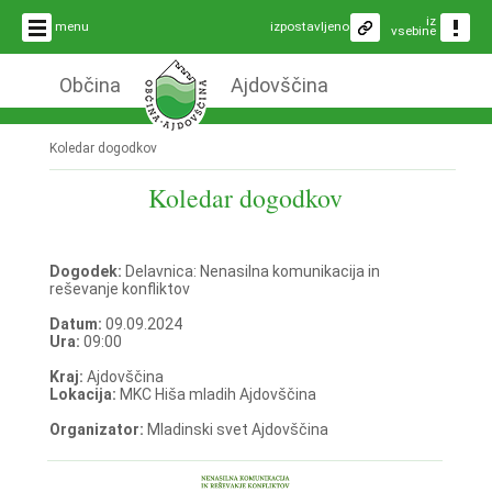
iz
menu
izpostavljeno
vsebine
Občina
Ajdovščina
Koledar dogodkov
Koledar dogodkov
Dogodek:
Delavnica: Nenasilna komunikacija in
reševanje konfliktov
Datum:
09.09.2024
Ura:
09:00
Kraj:
Ajdovščina
Lokacija:
MKC Hiša mladih Ajdovščina
Organizator:
Mladinski svet Ajdovščina