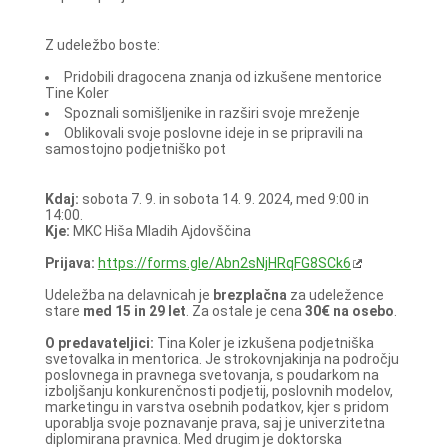
Z udeležbo boste:
Pridobili dragocena znanja od izkušene mentorice
Tine Koler
Spoznali somišljenike in razširi svoje mreženje
Oblikovali svoje poslovne ideje in se pripravili na
samostojno podjetniško pot
Kdaj:
sobota 7. 9. in sobota 14. 9. 2024, med 9:00 in
14:00.
Kje:
MKC Hiša Mladih Ajdovščina
Prijava:
https://forms.gle/Abn2sNjHRqFG8SCk6
Udeležba na delavnicah je
brezplačna
za udeležence
stare
med 15 in 29 let
. Za ostale je cena
30€ na osebo
.
O predavateljici:
Tina Koler je izkušena podjetniška
svetovalka in mentorica. Je strokovnjakinja na področju
poslovnega in pravnega svetovanja, s poudarkom na
izboljšanju konkurenčnosti podjetij, poslovnih modelov,
marketingu in varstva osebnih podatkov, kjer s pridom
uporablja svoje poznavanje prava, saj je univerzitetna
diplomirana pravnica. Med drugim je doktorska