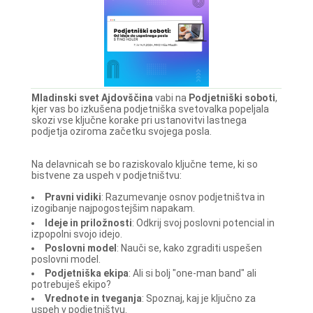
Mladinski svet Ajdovščina
vabi na
Podjetniški soboti
,
kjer vas bo izkušena podjetniška svetovalka popeljala
skozi vse ključne korake pri ustanovitvi lastnega
podjetja oziroma začetku svojega posla.
Na delavnicah se bo raziskovalo ključne teme, ki so
bistvene za uspeh v podjetništvu:
Pravni vidiki
: Razumevanje osnov podjetništva in
izogibanje najpogostejšim napakam.
Ideje in priložnosti
: Odkrij svoj poslovni potencial in
izpopolni svojo idejo.
Poslovni model
: Nauči se, kako zgraditi uspešen
poslovni model.
Podjetniška ekipa
: Ali si bolj "one-man band" ali
potrebuješ ekipo?
Vrednote in tveganja
: Spoznaj, kaj je ključno za
uspeh v podjetništvu.