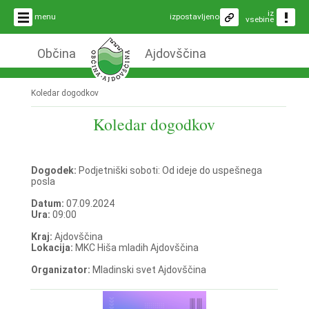
iz
menu
izpostavljeno
vsebine
Občina
Ajdovščina
Koledar dogodkov
Koledar dogodkov
Dogodek:
Podjetniški soboti: Od ideje do uspešnega
posla
Datum:
07.09.2024
Ura:
09:00
Kraj:
Ajdovščina
Lokacija:
MKC Hiša mladih Ajdovščina
Organizator:
Mladinski svet Ajdovščina