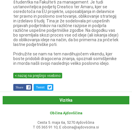
študentka na Fakulteti za management. Je tudi
ustanoviteljica podjetij Creatico ter Amaru, kjer se
osredotoča na EU projekte, usposabljanja in delavnice
ter pravno in poslovno svetovanje, oblikovanje strategij
in izdelavo študij. Tina je že sodelovala pri uspešnih
prijavah podjetnikov na različne razpise in podprla
različne uspešne podjetniške zgodbe. Na dogodku vas
bo spremljala skozi proces vse od ideje (ali iskanja ideje)
do oblikovanja ideje na način, da bo primerna za pričetek
lastne podjetniške poti.
Pridružite se nam na tem navdihujočem vikendu, kjer
boste pridobili dragocena znanja, spoznali somišljenike
in morda našli svojo naslednjo veliko poslovno idejo.
< nazaj na prejšnjo vsebino
Share
Tweet
Vizitka
Občina Ajdovščina
Cesta 5. maja 6a, 5270 Ajdovščina
T 05 365 91 10, E
obcina@ajdovscina.si