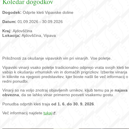
Koledar dogodkov
Dogodek:
Odprte kleti Vipavske doline
Datum:
01.09.2026 - 30.09.2026
Kraj:
Ajdovščina
Lokacija:
Ajdovščina, Vipava
Priložnosti za okušanje vipavskih vin pri vinarjih. Vse poletje.
Vipavski vinarji vsako poletje tradicionalno odprejo vrata svojih kleti te
vabijo k okušanju vrhunskih vin in domačih prigrizkov. Izberite vinarja
in kliknite na njegovo predstavitev, kjer boste našli še več informacij o
redni ponudbi.
Vinarji so na voljo znotraj objavljenih urnikov, kljub temu pa je
najava
obvezna
, da se lahko vinar primerno posveti vsakemu gostu.
Ponudba odprtih kleti traja
od 1. 6. do 30. 9. 2026
.
Več informacij najdete
tukaj
.