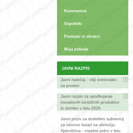
Koronavirus
Sopotniki
Postopki in obrazci
sep>
Moja pobuda
JAVNI RAZPIS
Javni natečaj - višji svetovalec
za prostor
Javni razpis za spodbujanje
inovativnih turističnih produktov
in storitev v letu 2026
Javni poziv za dodelitev subvencij
za obnovo fasad na območju
Ajdovščina - mestno jedro v letu