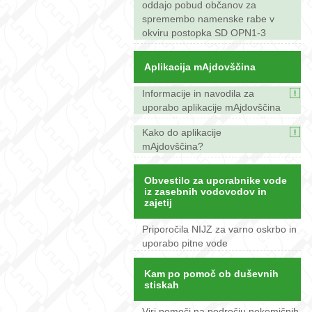
oddajo pobud občanov za
spremembo namenske rabe v
okviru postopka SD OPN1-3
Aplikacija mAjdovščina
Informacije in navodila za
uporabo aplikacije mAjdovščina
Kako do aplikacije
mAjdovščina?
Obvestilo za uporabnike vode
iz zasebnih vodovodov in
zajetij
Priporočila NIJZ za varno oskrbo in
uporabo pitne vode
Kam po pomoč ob duševnih
stiskah
Viri pomoči na področju nekemičnih