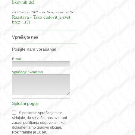
likovnih del
čet 20.avgust 2026 - sre 16.september 2026
Razstava - Tako čudovit je svet
brez ...(?)
Vprašajte nas
Pošljite nam vprašanje!
E-mail
Vprašanje / komentar
Splošni pogoji
S poslanim vprašanjem se
strinjate, da se vaš e-naslov hrani
zaradi pošiljanja odgovora in kot
dokumentarno gradivo občine.
Rok hrambe je 10 let.