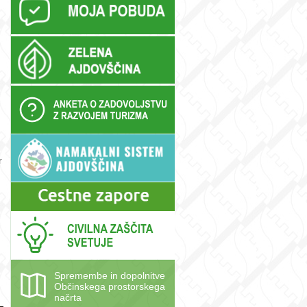
r
Spremembe in dopolnitve
Občinskega prostorskega
načrta