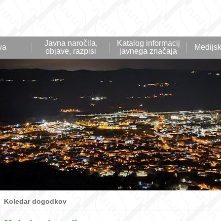
Javna naročila,
Katalog informacij
va
Medijsk
objave, razpisi
javnega značaja
Koledar dogodkov