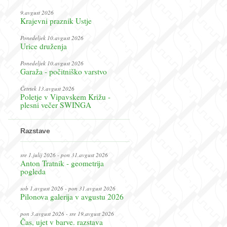
9.avgust 2026
Krajevni praznik Ustje
Ponedeljek 10.avgust 2026
Urice druženja
Ponedeljek 10.avgust 2026
Garaža - počitniško varstvo
Četrtek 13.avgust 2026
Poletje v Vipavskem Križu -
plesni večer SWINGA
Razstave
sre 1.julij 2026 - pon 31.avgust 2026
Anton Tratnik - geometrija
pogleda
sob 1.avgust 2026 - pon 31.avgust 2026
Pilonova galerija v avgustu 2026
pon 3.avgust 2026 - sre 19.avgust 2026
Čas, ujet v barve. razstava