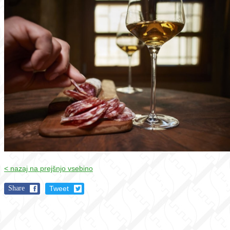
< nazaj na prejšnjo vsebino
Share
Tweet