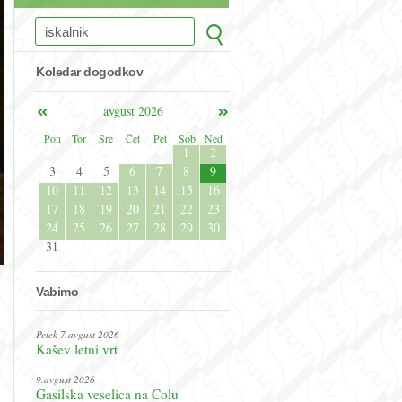
Koledar dogodkov
avgust 2026
Pon
Tor
Sre
Čet
Pet
Sob
Ned
1
2
3
4
5
6
7
8
9
10
11
12
13
14
15
16
17
18
19
20
21
22
23
24
25
26
27
28
29
30
31
Vabimo
Petek 7.avgust 2026
Kašev letni vrt
9.avgust 2026
Gasilska veselica na Colu