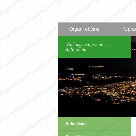
Organi občine
Upra
Noč ima svojo moč ...
Ajdovščina
Ajdovščina