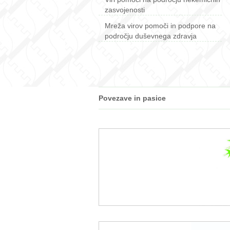
zasvojenosti
Mreža virov pomoči in podpore na
področju duševnega zdravja
Povezave in pasice