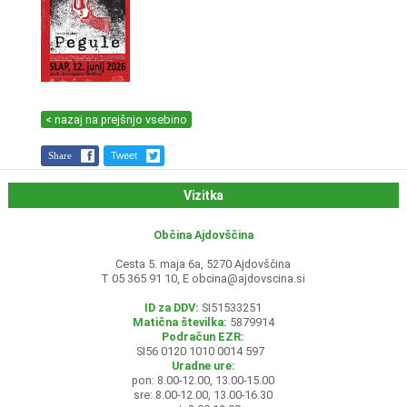
< nazaj na prejšnjo vsebino
Share
Tweet
Vizitka
Občina Ajdovščina
Cesta 5. maja 6a, 5270 Ajdovščina
T 05 365 91 10, E
obcina@ajdovscina.si
ID za DDV:
SI51533251
Matična številka:
5879914
Podračun EZR:
SI56 0120 1010 0014 597
Uradne ure:
pon: 8.00-12.00, 13.00-15.00
sre: 8.00-12.00, 13.00-16.30