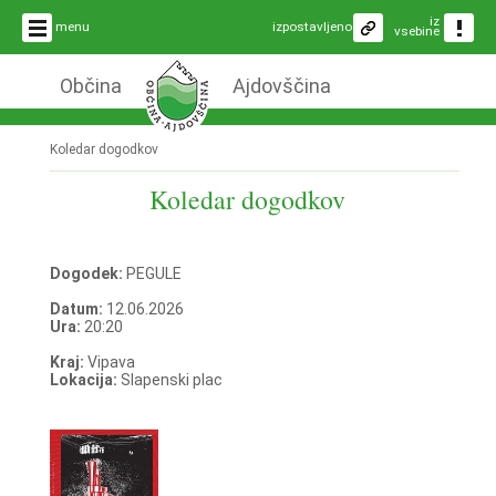
iz
menu
izpostavljeno
vsebine
Občina
Ajdovščina
Koledar dogodkov
Koledar dogodkov
Dogodek:
PEGULE
Datum:
12.06.2026
Ura:
20:20
Kraj:
Vipava
Lokacija:
Slapenski plac