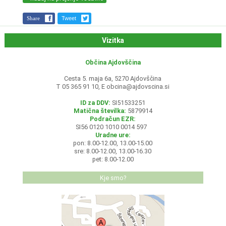
Share
Tweet
Vizitka
Občina Ajdovščina
Cesta 5. maja 6a, 5270 Ajdovščina
T 05 365 91 10, E
obcina@ajdovscina.si
ID za DDV:
SI51533251
Matična številka:
5879914
Podračun EZR:
SI56 0120 1010 0014 597
Uradne ure:
pon: 8.00-12.00, 13.00-15.00
sre: 8.00-12.00, 13.00-16.30
pet: 8.00-12.00
Kje smo?