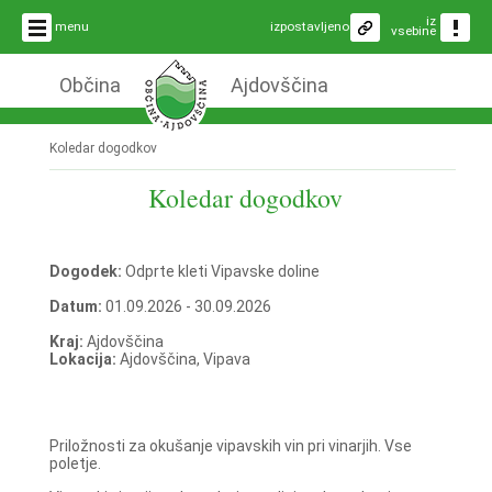
iz
menu
izpostavljeno
vsebine
Občina
Ajdovščina
Koledar dogodkov
Koledar dogodkov
Dogodek:
Odprte kleti Vipavske doline
Datum:
01.09.2026 - 30.09.2026
Kraj:
Ajdovščina
Lokacija:
Ajdovščina, Vipava
Priložnosti za okušanje vipavskih vin pri vinarjih. Vse
poletje.