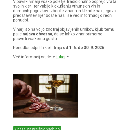
Vipavski vinarji vsako poletje tradicionalno odprejo vrata
svojih kleti ter vabijo k okušanju vrhunskih vin in
domačih prigrizkov. Izberite vinarja in kliknite na njegovo
predstavitev, kjer boste našli še več informacij o redni
ponudbi.
Vinarji so na voljo znotraj objavljenih urnikov, kljub temu
pa je
najava obvezna
, da se lahko vinar primerno
posveti vsakemu gostu.
Ponudba odprtih kleti traja
od 1. 6. do 30. 9. 2026
.
Več informacij najdete
tukaj
.
< nazaj na prejšnjo vsebino