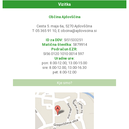
Vizitka
Občina Ajdovščina
Cesta 5. maja 6a, 5270 Ajdovščina
T 05 365 91 10, E
obcina@ajdovscina.si
ID za DDV:
SI51533251
Matična številka:
5879914
Podračun EZR:
SI56 0120 1010 0014 597
Uradne ure:
pon: 8.00-12.00, 13.00-15.00
sre: 8.00-12.00, 13.00-16.30
pet: 8.00-12.00
Kje smo?