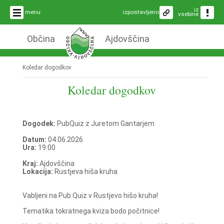
iz
menu
izpostavljeno
vsebine
Občina
Ajdovščina
Koledar dogodkov
Koledar dogodkov
Dogodek:
PubQuiz z Juretom Gantarjem
Datum:
04.06.2026
Ura:
19:00
Kraj:
Ajdovščina
Lokacija:
Rustjeva hiša kruha
Vabljeni na Pub Quiz v Rustjevo hišo kruha!
Tematika tokratnega kviza bodo počitnice!