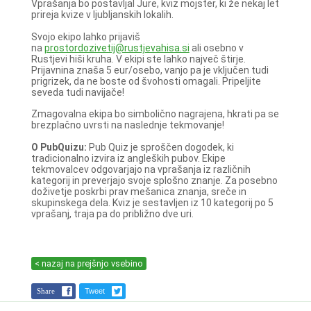
Vprašanja bo postavljal Jure, kviz mojster, ki že nekaj let
prireja kvize v ljubljanskih lokalih.
Svojo ekipo lahko prijaviš
na
prostordozivetij@rustjevahisa.si
ali osebno v
Rustjevi hiši kruha. V ekipi ste lahko največ štirje.
Prijavnina znaša 5 eur/osebo, vanjo pa je vključen tudi
prigrizek, da ne boste od švohosti omagali. Pripeljite
seveda tudi navijače!
Zmagovalna ekipa bo simbolično nagrajena, hkrati pa se
brezplačno uvrsti na naslednje tekmovanje!
O PubQuizu:
Pub Quiz je sproščen dogodek, ki
tradicionalno izvira iz angleških pubov. Ekipe
tekmovalcev odgovarjajo na vprašanja iz različnih
kategorij in preverjajo svoje splošno znanje. Za posebno
doživetje poskrbi prav mešanica znanja, sreče in
skupinskega dela. Kviz je sestavljen iz 10 kategorij po 5
vprašanj, traja pa do približno dve uri.
< nazaj na prejšnjo vsebino
Share
Tweet