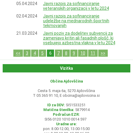
05.04.2024
Javni razpis za sofinanciranje
veteranskih organizacij v letu 2024
02.04.2024
Javni razpis za sofinanciranje
udeležbe na mednarodnih športnih
tekmovanjih
21.03.2024
Javni poziv za dodelitev subvencij za
zamenjavo kritin ali fasadnih plošč, ki
vsebujejo azbestna vlakna v letu 2024
<<
3
4
5
6
7
8
9
10
11
>>
Vizitka
Občina Ajdovščina
Cesta 5. maja 6a, 5270 Ajdovščina
T 05 365 91 10, E
obcina@ajdovscina.si
ID za DDV:
SI51533251
Matična številka:
5879914
Podračun EZR:
SI56 0120 1010 0014 597
Uradne ure:
pon: 8.00-12.00, 13.00-15.00