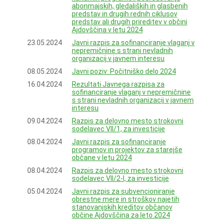
abonmajskih, gledaliških in glasbenih
predstav in drugih rednih ciklusov
predstav ali drugih prireditev v občini
Ajdovščina v letu 2024
23.05.2024
Javni razpis za sofinanciranje vlaganj v
nepremičnine s strani nevladnih
organizacij v javnem interesu
08.05.2024
Javni poziv: Počitniško delo 2024
16.04.2024
Rezultati Javnega razpisa za
sofinanciranje vlaganj v nepremičnine
s strani nevladnih organizacij v javnem
interesu
09.04.2024
Razpis za delovno mesto strokovni
sodelavec VII/1, za investicije
08.04.2024
Javni razpis za sofinanciranje
programov in projektov za starejše
občane v letu 2024
08.04.2024
Razpis za delovno mesto strokovni
sodelavec VII/2-I, za investicije
05.04.2024
Javni razpis za subvencioniranje
obrestne mere in stroškov najetih
stanovanjskih kreditov občanov
občine Ajdovščina za leto 2024