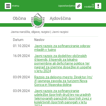
iz
menu
izpostavljeno
vsebine
Občina
Ajdovščina
Javna naročila, objave, razpisi |
Javni razpisi
Datum
Naslov
01.10.2024
Javni razpis za sofinanciranje odprav
mladih v tujino
16.09.2024
Javni razpis za dodelitev občinskih
štipendij, štipendij za lokalno
pomembne ali deficitarne poklice ter
nagrad za izjemne dosežke in uspehe
v letu 2024
03.09.2024
Razpis za delovno mesto: Direktor (m/
ž) javnega zavoda za turizem Nova
Gorica in Vipavska dolina
03.09.2024
Javni razpis za sofinanciranje
udeležbe športnih društev na uradnih
tekmovanjih panožnih športnih zvez v
kolektivnih športnih panogah v letu