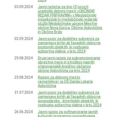
2024
03.09.2024
Javni natečaj za dve (2) prosti
uradniški delovni mesti »OBČINSKI
REDAR PRIPRAVNIK« v Medobčinski
inšpekcijski in medobčinski redarski
službi Medobčinske uprave Mestne
občine Nova Gorica, Občine Ajdovščina
in Občine Brda
02.09.2024
Javni poziv za dodelitev subvencij za
zamenjavo kritin ali fasadnih oblog na
poslovnih objektih, ki vsebujejo
azbestna vlakna, v letu 2024
29.08.2024
Drugi javni razpis za subvencioniranje
obrestne mere in stroškov najetih
stanovanjskih kreditov občanov
občine Ajdovščina za leto 2024
23.08.2024
Razpis za delovno mesto
ravnateljice/-ja OŠ Danila Lokarja
Ajdovščina
31.07.2024
Javni poziv za dodelitev subvencij za
zamenjavo kritih ali fasadnih oblog na
gospodarsko - kmetijskih objektih, ki
vsebujejo azbestna vlakna v letu 2024
26.06.2024
Javni razpis za sofinanciranje javnih
kulturnih programov posredovanja