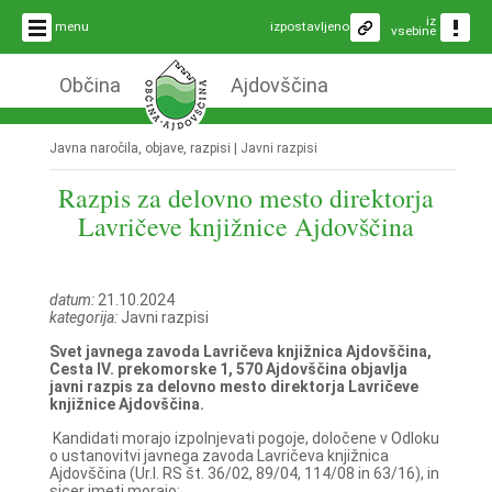
iz
menu
izpostavljeno
vsebine
Občina
Ajdovščina
Javna naročila, objave, razpisi |
Javni razpisi
Razpis za delovno mesto direktorja
Lavričeve knjižnice Ajdovščina
datum:
21.10.2024
kategorija:
Javni razpisi
Svet javnega zavoda Lavričeva knjižnica Ajdovščina,
Cesta IV. prekomorske 1, 570 Ajdovščina objavlja
javni razpis za delovno mesto direktorja Lavričeve
knjižnice Ajdovščina.
Kandidati morajo izpolnjevati pogoje, določene v Odloku
o ustanovitvi javnega zavoda Lavričeva knjižnica
Ajdovščina (Ur.l. RS št. 36/02, 89/04, 114/08 in 63/16), in
sicer imeti morajo: