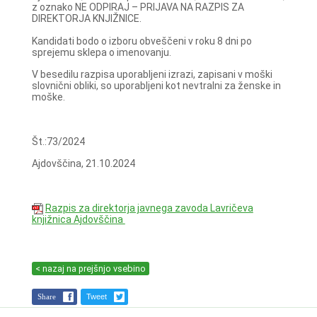
z oznako NE ODPIRAJ – PRIJAVA NA RAZPIS ZA
DIREKTORJA KNJIŽNICE.
Kandidati bodo o izboru obveščeni v roku 8 dni po
sprejemu sklepa o imenovanju.
V besedilu razpisa uporabljeni izrazi, zapisani v moški
slovnični obliki, so uporabljeni kot nevtralni za ženske in
moške.
Št.:73/2024
Ajdovščina, 21.10.2024
Razpis za direktorja javnega zavoda Lavričeva
knjižnica Ajdovščina
< nazaj na prejšnjo vsebino
Share
Tweet