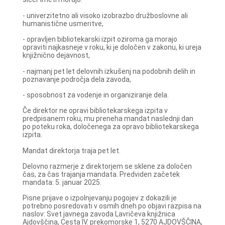
- univerzitetno ali visoko izobrazbo družboslovne ali
humanistične usmeritve,
- opravljen bibliotekarski izpit oziroma ga morajo
opraviti najkasneje v roku, ki je določen v zakonu, ki ureja
knjižnično dejavnost,
- najmanj pet let delovnih izkušenj na podobnih delih in
poznavanje področja dela zavoda,
- sposobnost za vodenje in organiziranje dela.
Če direktor ne opravi bibliotekarskega izpita v
predpisanem roku, mu preneha mandat naslednji dan
po poteku roka, določenega za opravo bibliotekarskega
izpita.
Mandat direktorja traja pet let.
Delovno razmerje z direktorjem se sklene za določen
čas, za čas trajanja mandata. Predviden začetek
mandata: 5. januar 2025.
Pisne prijave o izpolnjevanju pogojev z dokazili je
potrebno posredovati v osmih dneh po objavi razpisa na
naslov: Svet javnega zavoda Lavričeva knjižnica
Ajdovščina, Cesta IV. prekomorske 1, 5270 AJDOVŠČINA,