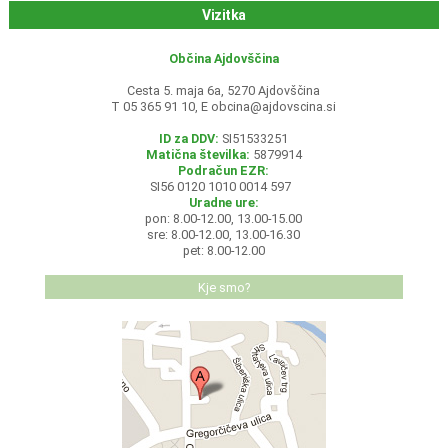
Vizitka
Občina Ajdovščina
Cesta 5. maja 6a, 5270 Ajdovščina
T 05 365 91 10, E
obcina@ajdovscina.si
ID za DDV:
SI51533251
Matična številka:
5879914
Podračun EZR:
SI56 0120 1010 0014 597
Uradne ure:
pon: 8.00-12.00, 13.00-15.00
sre: 8.00-12.00, 13.00-16.30
pet: 8.00-12.00
Kje smo?