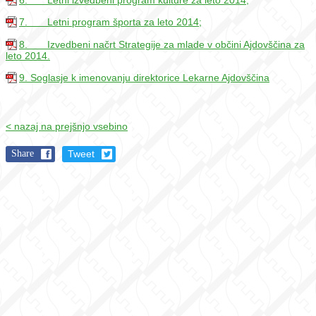
7. Letni program športa za leto 2014;
8. Izvedbeni načrt Strategije za mlade v občini Ajdovščina za
leto 2014.
9. Soglasje k imenovanju direktorice Lekarne Ajdovščina
< nazaj na prejšnjo vsebino
Share
Tweet