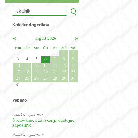
Koledar dogodkov
avgust 2026
Pon
Tor
Sre
Čet
Pet
Sob
Ned
1
2
3
4
5
6
7
8
9
10
11
12
13
14
15
16
17
18
19
20
21
22
23
24
25
26
27
28
29
30
31
Vabimo
Četrtek 6.avgust 2026
Svetovalnica za iskanje dostojne
zaposlitve
Četrtek 6.avgust 2026