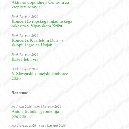
Aktivno dopoldne s Centrom za
krepitev zdravja
Petek 7.avgust 2026
Koncert Evropskega mladinskega
orkestra v Vipavskem Križu
Petek 7.avgust 2026
Koncert s Kvartetom Duh - v
sklopu šagre na Ustjah
Petek 7.avgust 2026
Kašev letni vrt
Petek 7.avgust 2026
6. Slovenski zamejski jamboree
2026
Razstave
sre 1.julij 2026 - pon 31.avgust 2026
Anton Tratnik - geometrija
pogleda
sob 1.avgust 2026 - pon 31.avgust 2026