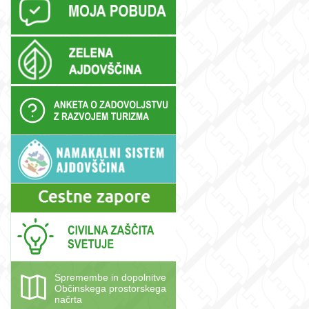
Spremembe in dopolnitve
Občinskega prostorskega
načrta