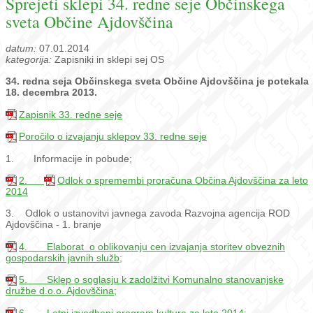
Sprejeti sklepi 34. redne seje Občinskega
sveta Občine Ajdovščina
datum:
07.01.2014
kategorija:
Zapisniki in sklepi sej OS
34. redna seja Občinskega sveta Občine Ajdovščina je potekala
18. decembra 2013.
Zapisnik 33. redne seje
Poročilo o izvajanju sklepov 33. redne seje
1. Informacije in pobude;
2.
Odlok o spremembi proračuna Občina Ajdovščina za leto
2014
3. Odlok o ustanovitvi javnega zavoda Razvojna agencija ROD
Ajdovščina - 1. branje
4. Elaborat o oblikovanju cen izvajanja storitev obveznih
gospodarskih javnih služb;
5. Sklep o soglasju k zadolžitvi Komunalno stanovanjske
družbe d.o.o. Ajdovščina;
6. Letni izvedbeni program kulture za leto 2014;