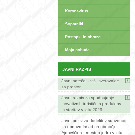
Koronavirus
Sopotniki
Postopki in obrazci
sep>
Moja pobuda
JAVNI RAZPIS
Javni natečaj - višji svetovalec
za prostor
Javni razpis za spodbujanje
inovativnih turističnih produktov
in storitev v letu 2026
Javni poziv za dodelitev subvencij
za obnovo fasad na območju
Ajdovščina - mestno jedro v letu