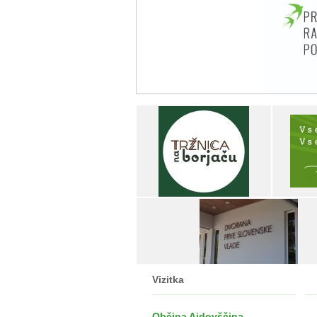
Vizitka
Občina Ajdovščina