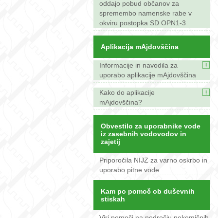
oddajo pobud občanov za
spremembo namenske rabe v
okviru postopka SD OPN1-3
Aplikacija mAjdovščina
Informacije in navodila za
uporabo aplikacije mAjdovščina
Kako do aplikacije
mAjdovščina?
Obvestilo za uporabnike vode
iz zasebnih vodovodov in
zajetij
Priporočila NIJZ za varno oskrbo in
uporabo pitne vode
Kam po pomoč ob duševnih
stiskah
Viri pomoči na področju nekemičnih