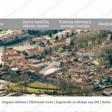
Javna naročila,
Katalog informacij
va
Medijsk
objave, razpisi
javnega značaja
Organi občine | Občinski svet | Zapisniki in sklepi sej OS |
Arhiv