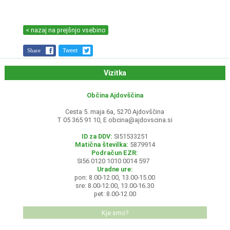
< nazaj na prejšnjo vsebino
Share
Tweet
Vizitka
Občina Ajdovščina
Cesta 5. maja 6a, 5270 Ajdovščina
T 05 365 91 10, E
obcina@ajdovscina.si
ID za DDV:
SI51533251
Matična številka:
5879914
Podračun EZR:
SI56 0120 1010 0014 597
Uradne ure:
pon: 8.00-12.00, 13.00-15.00
sre: 8.00-12.00, 13.00-16.30
pet: 8.00-12.00
Kje smo?