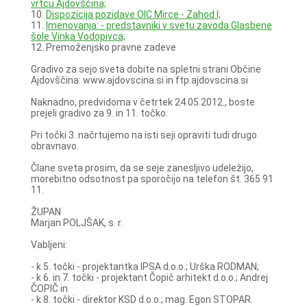
vrtcu Ajdovščina;
10.
Dispozicija pozidave OIC Mirce - Zahod I;
11.
Imenovanja: - predstavniki v svetu zavoda Glasbene
šole Vinka Vodopivca;
12. Premoženjsko pravne zadeve
Gradivo za sejo sveta dobite na spletni strani Občine
Ajdovščina: www.ajdovscina.si in ftp.ajdovscina.si
Naknadno, predvidoma v četrtek 24.05.2012., boste
prejeli gradivo za 9. in 11. točko.
Pri točki 3. načrtujemo na isti seji opraviti tudi drugo
obravnavo.
Člane sveta prosim, da se seje zanesljivo udeležijo,
morebitno odsotnost pa sporočijo na telefon št. 365 91
11.
ŽUPAN
Marjan POLJŠAK, s. r.
Vabljeni:
- k 5. točki - projektantka IPSA d.o.o.; Urška RODMAN;
- k 6. in 7. točki - projektant Čopič arhitekt d.o.o.; Andrej
ČOPIČ in
- k 8. točki - direktor KSD d.o.o.; mag. Egon STOPAR.