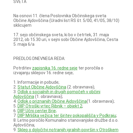
SVETA
Na osnovi 11. člena Poslovnika Občinskega sveta
Občine Ajdovščina (Uradni list RS št. 5/00, 41/05, 38/10)
sklicujem
17. sejo občinskega sveta, ki bo v četrtek, 31. maja
2012, ob 15.30 uri, v sejni sobi Občine Ajdovščina, Cesta
5. maja 6/a
PREDLOG DNEVNEGA REDA:
Potrditev
zapisnika 16. redne seje
ter poročila o
izvajanju sklepov 16. redne seje;
1. Informacije in pobude;
2.
Statut Občine Ajdovščina
(2. obravnava);
3.
Odlok o socialnih in drugih pomočeh v občini
Ajdovščina
(1. obravnava);
4.
Odlok o priznanjih Občine Ajdovščina
(1. obravnava);
5.
DIIP Otroški vrtec Ribnik – objekt 2
;
6.
DIIP Učni center Brje;
7.
DIIP Mrliška vežica ter širitev pokopališča v Podkraju
;
8. Letno poročilo Komunalno stanovanjske družbe d.o.o.
Ajdovščina;
9.
Sklep o določitvi notranjih igralnih površin v Otroškem