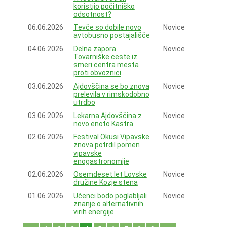
koristijo počitniško
odsotnost?
06.06.2026
Tevče so dobile novo
Novice
avtobusno postajališče
04.06.2026
Delna zapora
Novice
Tovarniške ceste iz
smeri centra mesta
proti obvoznici
03.06.2026
Ajdovščina se bo znova
Novice
prelevila v rimskodobno
utrdbo
03.06.2026
Lekarna Ajdovščina z
Novice
novo enoto Kastra
02.06.2026
Festival Okusi Vipavske
Novice
znova potrdil pomen
vipavske
enogastronomije
02.06.2026
Osemdeset let Lovske
Novice
družine Kozje stena
01.06.2026
Učenci bodo poglabljali
Novice
znanje o alternativnih
virih energije