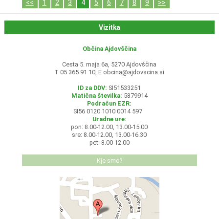
<<
1
2
3
4
5
6
7
8
9
>>
Vizitka
Občina Ajdovščina
Cesta 5. maja 6a, 5270 Ajdovščina
T 05 365 91 10, E
obcina@ajdovscina.si
ID za DDV:
SI51533251
Matična številka:
5879914
Podračun EZR:
SI56 0120 1010 0014 597
Uradne ure:
pon: 8.00-12.00, 13.00-15.00
sre: 8.00-12.00, 13.00-16.30
pet: 8.00-12.00
Kje smo?