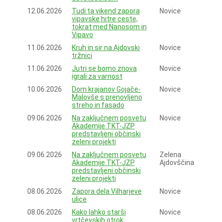
12.06.2026
Tudi ta vikend zapora
Novice
vipavske hitre ceste,
tokrat med Nanosom in
Vipavo
11.06.2026
Kruh in sir na Ajdovski
Novice
tržnici
11.06.2026
Jutri se bomo znova
Novice
igrali za varnost
10.06.2026
Dom krajanov Gojače-
Novice
Malovše s prenovljeno
streho in fasado
09.06.2026
Na zaključnem posvetu
Novice
Akademije TKT-JZP
predstavljeni občinski
zeleni projekti
09.06.2026
Na zaključnem posvetu
Zelena
Akademije TKT-JZP
Ajdovščina
predstavljeni občinski
zeleni projekti
08.06.2026
Zapora dela Vilharjeve
Novice
ulice
08.06.2026
Kako lahko starši
Novice
vrtčevskih otrok