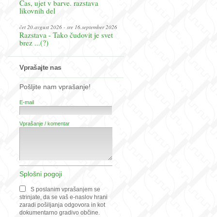
Čas, ujet v barve. razstava
likovnih del
čet 20.avgust 2026 - sre 16.september 2026
Razstava - Tako čudovit je svet
brez ...(?)
Vprašajte nas
Pošljite nam vprašanje!
E-mail
Vprašanje / komentar
Splošni pogoji
S poslanim vprašanjem se
strinjate, da se vaš e-naslov hrani
zaradi pošiljanja odgovora in kot
dokumentarno gradivo občine.