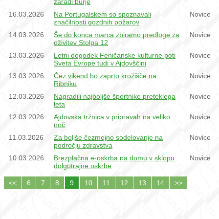
zaradi burje
16.03.2026
Na Portugalskem so spoznavali
Novice
značilnosti gozdnih požarov
14.03.2026
Še do konca marca zbiramo predloge za
Novice
oživitev Stolpa 12
13.03.2026
Letni dogodek Feničanske kulturne poti
Novice
Sveta Evrope tudi v Ajdovščini
13.03.2026
Čez vikend bo zaprto krožišče na
Novice
Ribniku
12.03.2026
Nagradili najboljše športnike preteklega
Novice
leta
12.03.2026
Ajdovska tržnica v pripravah na veliko
Novice
noč
11.03.2026
Za boljše čezmejno sodelovanje na
Novice
področju zdravstva
10.03.2026
Brezplačna e-oskrba na domu v sklopu
Novice
dolgotrajne oskrbe
<<
6
7
8
9
10
11
12
13
14
>>