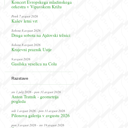
Koncert Evropskega mladinskega
orkestra v Vipavskem Križu
Petek 7.avgust 2026
Kašev letni vrt
Sobota 8.avgust 2026
Druga sobota na Ajdovski tržnici
Sobota 8.avgust 2026
Krajevni praznik Ustje
9.avgust 2026
Gasilska veselica na Colu
Razstave
sre 1.julij 2026 - pon 31.avgust 2026
Anton Tratnik - geometrija
pogleda
sob 1.avgust 2026 - pon 31.avgust 2026
Pilonova galerija v avgustu 2026
pon 3.avgust 2026 - sre 19.avgust 2026