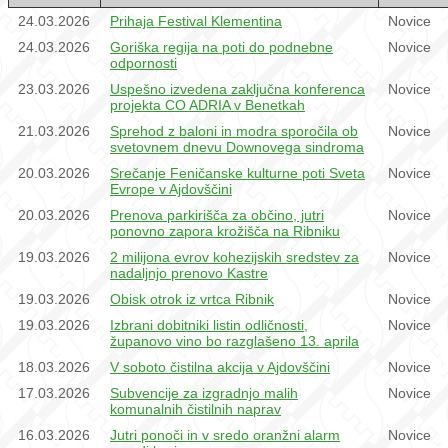
24.03.2026
Prihaja Festival Klementina
Novice
24.03.2026
Goriška regija na poti do podnebne
Novice
odpornosti
23.03.2026
Uspešno izvedena zaključna konferenca
Novice
projekta CO ADRIA v Benetkah
21.03.2026
Sprehod z baloni in modra sporočila ob
Novice
svetovnem dnevu Downovega sindroma
20.03.2026
Srečanje Feničanske kulturne poti Sveta
Novice
Evrope v Ajdovščini
20.03.2026
Prenova parkirišča za občino, jutri
Novice
ponovno zapora krožišča na Ribniku
19.03.2026
2 milijona evrov kohezijskih sredstev za
Novice
nadaljnjo prenovo Kastre
19.03.2026
Obisk otrok iz vrtca Ribnik
Novice
19.03.2026
Izbrani dobitniki listin odličnosti,
Novice
županovo vino bo razglašeno 13. aprila
18.03.2026
V soboto čistilna akcija v Ajdovščini
Novice
17.03.2026
Subvencije za izgradnjo malih
Novice
komunalnih čistilnih naprav
16.03.2026
Jutri ponoči in v sredo oranžni alarm
Novice