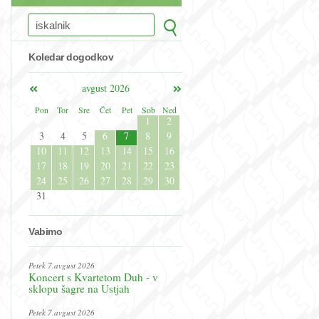
Koledar dogodkov
avgust 2026
Pon
Tor
Sre
Čet
Pet
Sob
Ned
1
2
3
4
5
6
7
8
9
10
11
12
13
14
15
16
17
18
19
20
21
22
23
24
25
26
27
28
29
30
31
Vabimo
Petek 7.avgust 2026
Koncert s Kvartetom Duh - v
sklopu šagre na Ustjah
Petek 7.avgust 2026