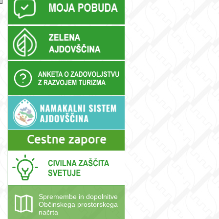
Spremembe in dopolnitve
Občinskega prostorskega
načrta