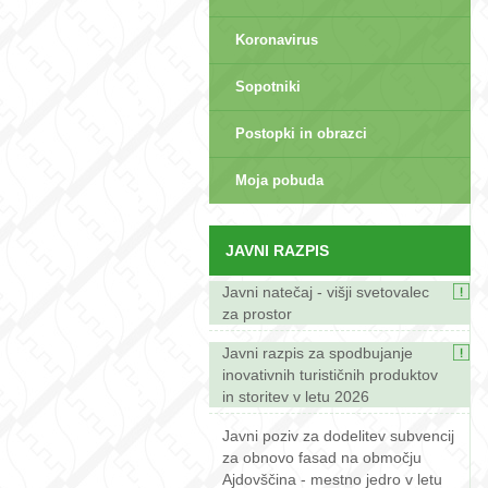
Koronavirus
Sopotniki
Postopki in obrazci
sep>
Moja pobuda
JAVNI RAZPIS
Javni natečaj - višji svetovalec
za prostor
Javni razpis za spodbujanje
inovativnih turističnih produktov
in storitev v letu 2026
Javni poziv za dodelitev subvencij
za obnovo fasad na območju
Ajdovščina - mestno jedro v letu