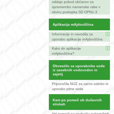
oddajo pobud občanov za
spremembo namenske rabe v
okviru postopka SD OPN1-3
Aplikacija mAjdovščina
Informacije in navodila za
uporabo aplikacije mAjdovščina
Kako do aplikacije
mAjdovščina?
Obvestilo za uporabnike vode
iz zasebnih vodovodov in
zajetij
Priporočila NIJZ za varno oskrbo in
uporabo pitne vode
Kam po pomoč ob duševnih
stiskah
Viri pomoči na področju nekemičnih