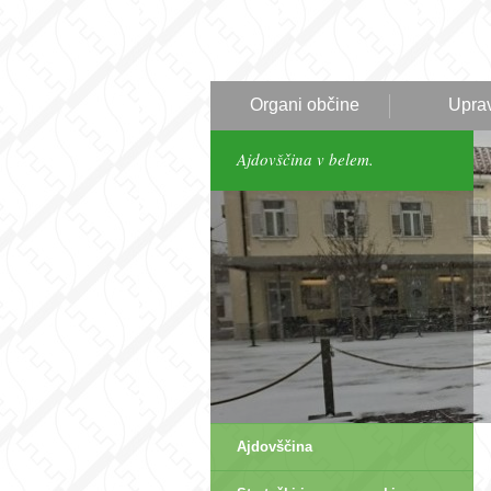
Organi občine
Upra
Ajdovščina v belem.
Ajdovščina