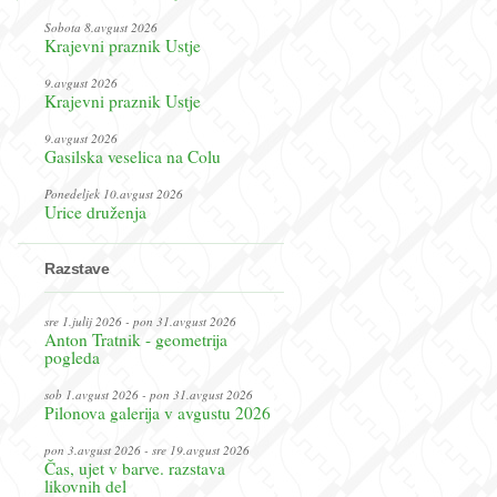
Sobota 8.avgust 2026
Krajevni praznik Ustje
9.avgust 2026
Krajevni praznik Ustje
9.avgust 2026
Gasilska veselica na Colu
Ponedeljek 10.avgust 2026
Urice druženja
Razstave
sre 1.julij 2026 - pon 31.avgust 2026
Anton Tratnik - geometrija
pogleda
sob 1.avgust 2026 - pon 31.avgust 2026
Pilonova galerija v avgustu 2026
pon 3.avgust 2026 - sre 19.avgust 2026
Čas, ujet v barve. razstava
likovnih del