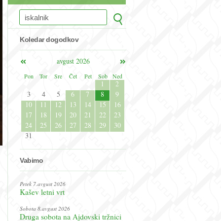
Koledar dogodkov
avgust 2026
Pon
Tor
Sre
Čet
Pet
Sob
Ned
1
2
3
4
5
6
7
8
9
10
11
12
13
14
15
16
17
18
19
20
21
22
23
24
25
26
27
28
29
30
31
Vabimo
Petek 7.avgust 2026
Kašev letni vrt
Sobota 8.avgust 2026
Druga sobota na Ajdovski tržnici