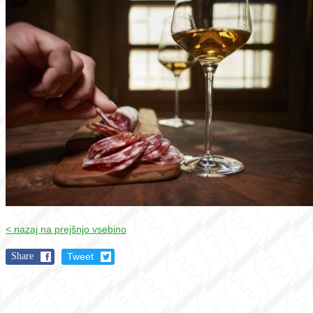
< nazaj na prejšnjo vsebino
Share
Tweet