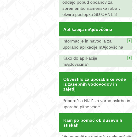
oddajo pobud občanov za
spremembo namenske rabe v
okviru postopka SD OPN1-3
Aplikacija mAjdovščina
Informacije in navodila za
uporabo aplikacije mAjdovščina
Kako do aplikacije
mAjdovščina?
Obvestilo za uporabnike vode
iz zasebnih vodovodov in
zajetij
Priporočila NIJZ za varno oskrbo in
uporabo pitne vode
Kam po pomoč ob duševnih
stiskah
Viri pomoči na področju nekemičnih