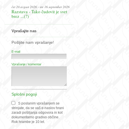
čet 20.avgust 2026 - sre 16.september 2026
Razstava - Tako čudovit je svet
brez ...(?)
Vprašajte nas
Pošljite nam vprašanje!
E-mail
Vprašanje / komentar
Splošni pogoji
S poslanim vprašanjem se
strinjate, da se vaš e-naslov hrani
zaradi pošiljanja odgovora in kot
dokumentarno gradivo občine.
Rok hrambe je 10 let.