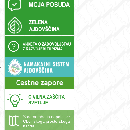
r
Spremembe in dopolnitve
Občinskega prostorskega
načrta