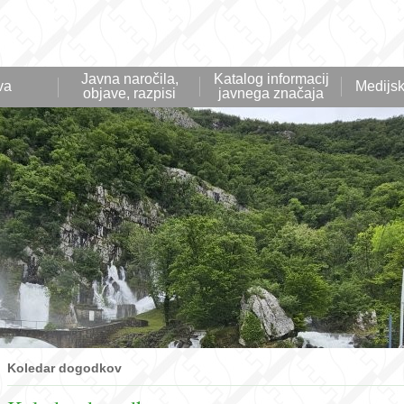
Javna naročila,
Katalog informacij
va
Medijsk
objave, razpisi
javnega značaja
Koledar dogodkov