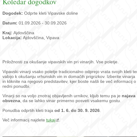
Koledar dogodkov
Dogodek:
Odprte kleti Vipavske doline
Datum:
01.09.2026 - 30.09.2026
Kraj:
Ajdovščina
Lokacija:
Ajdovščina, Vipava
Priložnosti za okušanje vipavskih vin pri vinarjih. Vse poletje.
Vipavski vinarji vsako poletje tradicionalno odprejo vrata svojih kleti te
vabijo k okušanju vrhunskih vin in domačih prigrizkov. Izberite vinarja
in kliknite na njegovo predstavitev, kjer boste našli še več informacij o
redni ponudbi.
Vinarji so na voljo znotraj objavljenih urnikov, kljub temu pa je
najava
obvezna
, da se lahko vinar primerno posveti vsakemu gostu.
Ponudba odprtih kleti traja
od 1. 6. do 30. 9. 2026
.
Več informacij najdete
tukaj
.