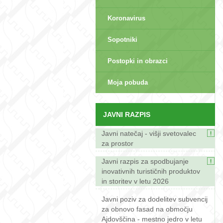
Koronavirus
Sopotniki
Postopki in obrazci
sep>
Moja pobuda
JAVNI RAZPIS
Javni natečaj - višji svetovalec
za prostor
Javni razpis za spodbujanje
inovativnih turističnih produktov
in storitev v letu 2026
Javni poziv za dodelitev subvencij
za obnovo fasad na območju
Ajdovščina - mestno jedro v letu