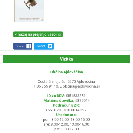
< nazaj na prejšnjo vsebino
Share
Tweet
Vizitka
Občina Ajdovščina
Cesta 5. maja 6a, 5270 Ajdovščina
T 05 365 91 10, E
obcina@ajdovscina.si
ID za DDV:
SI51533251
Matična številka:
5879914
Podračun EZR:
SI56 0120 1010 0014 597
Uradne ure:
pon: 8.00-12.00, 13.00-15.00
sre: 8.00-12.00, 13.00-16.30
pet: 8.00-12.00