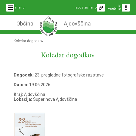
iz
menu
izpostavljeno
vsebine
Občina
Ajdovščina
Koledar dogodkov
Koledar dogodkov
Dogodek:
23. pregledne fotografske razstave
Datum:
19.06.2026
Kraj:
Ajdovščina
Lokacija:
Super nova Ajdovščina