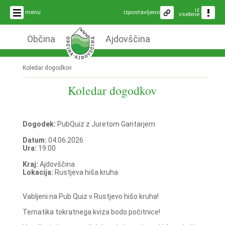
iz
menu
izpostavljeno
vsebine
Občina
Ajdovščina
Koledar dogodkov
Koledar dogodkov
Dogodek:
PubQuiz z Juretom Gantarjem
Datum:
04.06.2026
Ura:
19:00
Kraj:
Ajdovščina
Lokacija:
Rustjeva hiša kruha
Vabljeni na Pub Quiz v Rustjevo hišo kruha!
Tematika tokratnega kviza bodo počitnice!