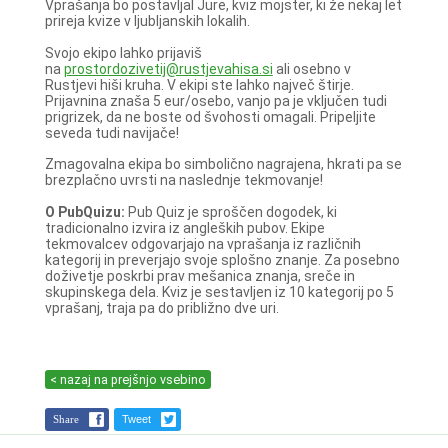
Vprašanja bo postavljal Jure, kviz mojster, ki že nekaj let
prireja kvize v ljubljanskih lokalih.
Svojo ekipo lahko prijaviš
na
prostordozivetij@rustjevahisa.si
ali osebno v
Rustjevi hiši kruha. V ekipi ste lahko največ štirje.
Prijavnina znaša 5 eur/osebo, vanjo pa je vključen tudi
prigrizek, da ne boste od švohosti omagali. Pripeljite
seveda tudi navijače!
Zmagovalna ekipa bo simbolično nagrajena, hkrati pa se
brezplačno uvrsti na naslednje tekmovanje!
O PubQuizu:
Pub Quiz je sproščen dogodek, ki
tradicionalno izvira iz angleških pubov. Ekipe
tekmovalcev odgovarjajo na vprašanja iz različnih
kategorij in preverjajo svoje splošno znanje. Za posebno
doživetje poskrbi prav mešanica znanja, sreče in
skupinskega dela. Kviz je sestavljen iz 10 kategorij po 5
vprašanj, traja pa do približno dve uri.
< nazaj na prejšnjo vsebino
Share
Tweet