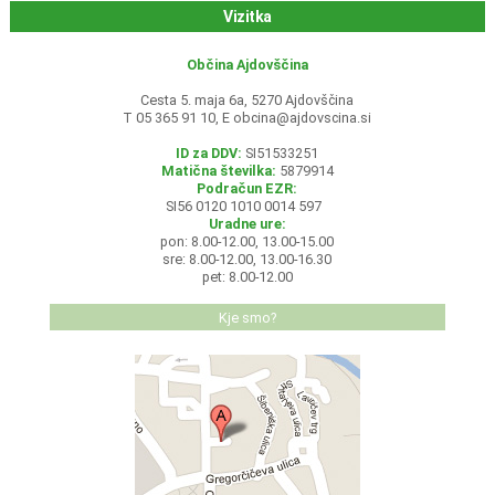
Vizitka
Občina Ajdovščina
Cesta 5. maja 6a, 5270 Ajdovščina
T 05 365 91 10, E
obcina@ajdovscina.si
ID za DDV:
SI51533251
Matična številka:
5879914
Podračun EZR:
SI56 0120 1010 0014 597
Uradne ure:
pon: 8.00-12.00, 13.00-15.00
sre: 8.00-12.00, 13.00-16.30
pet: 8.00-12.00
Kje smo?