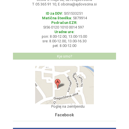
T 05 365 91 10, E
obcina@ajdovscina.si
ID za DDV:
SI51533251
Matična številka:
5879914
Podračun EZR:
SI56 0120 1010 0014 597
Uradne ure:
pon: 8.00-12.00, 13.00-15.00
sre: 8.00-12.00, 13.00-16.30
pet: 8.00-12.00
Kje smo?
Poglej na zemljevidu
Facebook