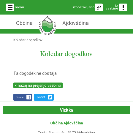
iz
menu
izpostavljeno
vsebine
Občina
Ajdovščina
Koledar dogodkov
Koledar dogodkov
Ta dogodek ne obstaja.
< nazaj na prejšnjo vsebino
Share
Tweet
Vizitka
Občina Ajdovščina
Cesta 5. maja 6a, 5270 Ajdovščina